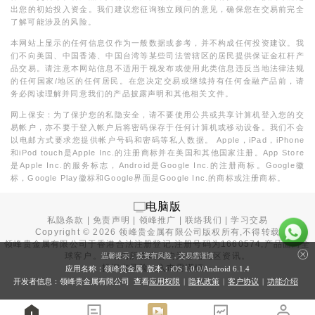
出您的初始投入资金。我们建议您征询独立顾问的意见，确保您在交易前完全
了解可能涉及的风险。
本网站上显示的任何信息仅作为一般数据或参考，并不构成任何投资建议。我
们不向美国、中国香港、中国台湾等某些司法管辖区的居民提供保证金杠杆产
品交易。请注意本网站信息不适用于视发布或使用此类信息违反当地法律法规
的任何国家/地区的任何居民。在您决定交易或继续持有任何金融产品前，请
务必阅读理解并同意我们的产品披露声明和其他相关文件。
网上保安：为了保护您的私隐安全，请不要使用公共或共享计算机登入您的交
易帐户，亦不要于登入帐户后将密码保存于任何计算机或移动设备。我们不会
以电邮方式要求您提供帐户号码和密码等私人数据。 Apple，iPad，iPhone
和iPod touch是Apple Inc.的注册商标并在美国和其他国家注册。App Store
是Apple Inc.的服务标志，Android是Google Inc.的注册商标。Google徽
标，Google Play徽标和Google界面是Google Inc.的商标或注册商标。
电脑版
私隐条款
|
免责声明
|
领峰推广
|
联络我们
|
学习交易
Copyright ©
2026
领峰贵金属有限公司版权所有,不得转载
领峰贵金属有限公司于
香港合法注册登记
,注册号码为1660574,产品面向全
球客户。本站内所有内容均为香港地区资讯。
温馨提示：投资有风险，交易需谨慎
投资有风险，入市需谨慎。
应用名称：领峰贵金属 版本：iOS
1.0.0
/Android
6.1.4
开发者信息：领峰贵金属有限公司 查看
应用权限
|
隐私政策
|
客户协议
|
功能介绍