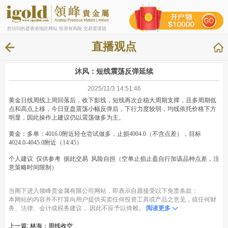
您访问的是香港地区网站 投资有风险 交易需谨慎
直播观点
沐风：短线震荡反弹延续
2025/11/3 14:51:46
黄金日线周线上周回落后，收下影线，短线再次企稳大周期支撑，且多周期低
点和高点上移，今日亚盘震荡小幅反弹后，下行力度较弱，均线依托价格下方
明显，因此操作上建议仍以震荡做多为主。
黄金：多单：4016.0附近轻仓尝试做多，止损4004.0（不含点差），目标
4024.0-4045.0附近（14:45）
个人建议 仅供参考 据此交易 风险自担（空单止损止盈自行加该品种点差，注
意策略时间限制）
当阁下进入领峰贵金属有限公司网站，即表示自愿接受以下免责条款：
本网站的内容并不打算向用户提供买卖任何投资工具或产品之意见，或任何财
务、法律、会计或税务建议， 因此不应予以倚赖。
阅读更多
上一篇:
林海：周线收空