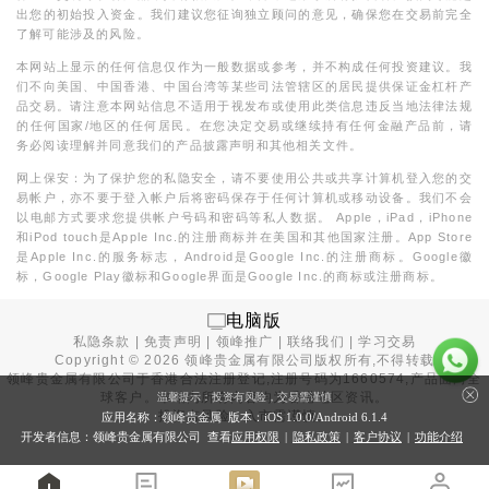
出您的初始投入资金。我们建议您征询独立顾问的意见，确保您在交易前完全
了解可能涉及的风险。
本网站上显示的任何信息仅作为一般数据或参考，并不构成任何投资建议。我
们不向美国、中国香港、中国台湾等某些司法管辖区的居民提供保证金杠杆产
品交易。请注意本网站信息不适用于视发布或使用此类信息违反当地法律法规
的任何国家/地区的任何居民。在您决定交易或继续持有任何金融产品前，请
务必阅读理解并同意我们的产品披露声明和其他相关文件。
网上保安：为了保护您的私隐安全，请不要使用公共或共享计算机登入您的交
易帐户，亦不要于登入帐户后将密码保存于任何计算机或移动设备。我们不会
以电邮方式要求您提供帐户号码和密码等私人数据。 Apple，iPad，iPhone
和iPod touch是Apple Inc.的注册商标并在美国和其他国家注册。App Store
是Apple Inc.的服务标志，Android是Google Inc.的注册商标。Google徽
标，Google Play徽标和Google界面是Google Inc.的商标或注册商标。
电脑版
私隐条款
|
免责声明
|
领峰推广
|
联络我们
|
学习交易
Copyright ©
2026
领峰贵金属有限公司版权所有,不得转载
领峰贵金属有限公司于
香港合法注册登记
,注册号码为1660574,产品面向全
球客户。本站内所有内容均为香港地区资讯。
温馨提示：投资有风险，交易需谨慎
投资有风险，入市需谨慎。
应用名称：领峰贵金属 版本：iOS
1.0.0
/Android
6.1.4
开发者信息：领峰贵金属有限公司 查看
应用权限
|
隐私政策
|
客户协议
|
功能介绍