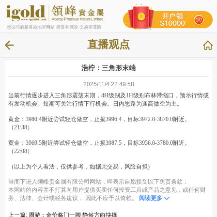
您访问的是香港地区网站 投资有风险 交易需谨慎
直播观点
浩柠：三角形末端
2025/11/4 22:49:58
当前行情逐步进入三角形震荡末期，4H级别及1H级别布林带缩口，预示行情或
有发动机会。短期可关注行情下行机会。日内思路为逢高做空为主。
黄金：3980.4附近尝试轻仓做空，止损3996.4，目标3972.0-3870.0附近。
（21:38）
黄金：3969.5附近尝试轻仓做空，止损3987.5，目标3956.0-3780.0附近。
（22:08）
（以上为个人看法，仅供参考，如据此交易，风险自担)
当阁下进入领峰贵金属有限公司网站，即表示自愿接受以下免责条款：
本网站的内容并不打算向用户提供买卖任何投资工具或产品之意见，或任何财
务、法律、会计或税务建议， 因此不应予以倚赖。
阅读更多
上一篇:
周游：金价临门一脚 静候方向抉择