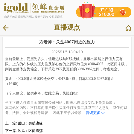
您访问的是香港地区网站 投资有风险 交易需谨慎
直播观点
方老师：关注4007附近的压力
2025/11/6 18:04:19
当前云层上，云层为多头，但延迟线与K线接触，显示出虽然上行但力度有
限。上方的布林线的压力位及轴心价的上行限制位为4000-4007，此区间未破，
则黄金整体走势偏空。下行关注3977及更低的3960-3967之间，考虑短空。
黄金：4005.0附近尝试轻仓做空，4017.0止损，目标3995.0-3977.0附近
（16:00）
（个人建议，仅供参考，据此交易，风险自担）
当阁下进入领峰贵金属有限公司网站，即表示自愿接受以下免责条款：
本网站的内容并不打算向用户提供买卖任何投资工具或产品之意见，或任何财
务、法律、会计或税务建议， 因此不应予以倚赖。
阅读更多
上一篇:
岳山：突破边缘
下一篇:
沐风：区间震荡