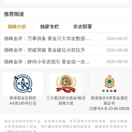
推荐阅读
领峰分析
独家专栏
非农部署
领峰金评：万事俱备 黄金只欠非农数据“东风”
2026-08-07
领峰金评：突破突破 黄金破位火箭拉升
2026-08-06
领峰金评：静待小非农指引 黄金或一击破局
2026-08-05
香港黄金交易所
三大最活跃伦敦金/银交
香港海关A类贵金属交
AA类145号行员
易商大奖
易证书
注册号A-B-23-06-00639
保证金交易等杠杆产品，具有很大风险，并不适用于所有投资者。损失可能超
出您的初始投入资金。我们建议您征询独立顾问的意见，确保您在交易前完全
了解可能涉及的风险。