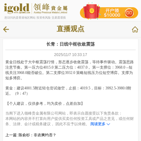
您访问的是香港地区网站 投资有风险 交易需谨慎
直播观点
长青：日线中枢收敛震荡
2025/11/7 10:33:17
黄金日线处于大中枢震荡行情，形态逐步收敛震荡，等待事件驱动。震荡思路
注意节奏。第一压力位4015.0 第二压力位：4037.0 。第一支撑位：3968.0 --短
线关注3968.0能否破位。第二支撑位3932.0 策略短线压力位短空博弈。支撑为
短多博弈。
黄金：建议4001.5附近轻仓尝试做空，止损：4019.5，目标：3992.5-3980.0附
近。（9：47）
【个人建议，仅供参考，均为卖价，点差自加】
当阁下进入领峰贵金属有限公司网站，即表示自愿接受以下免责条款：
本网站的内容并不打算向用户提供买卖任何投资工具或产品之意见，或任何财
务、法律、会计或税务建议， 因此不应予以倚赖。
阅读更多
上一篇:
陈俞杉：非农爽约否？