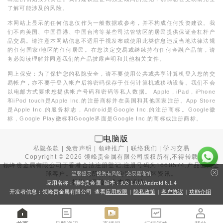
了解可能涉及的风险。
本网站上显示的任何信息仅作为一般数据或参考，并不构成任何投资建议。我
们不向美国、中国香港、中国台湾等某些司法管辖区的居民提供保证金杠杆产
品交易。请注意本网站信息不适用于视发布或使用此类信息违反当地法律法规
的任何国家/地区的任何居民。在您决定交易或继续持有任何金融产品前，请
务必阅读理解并同意我们的产品披露声明和其他相关文件。
网上保安：为了保护您的私隐安全，请不要使用公共或共享计算机登入您的交
易帐户，亦不要于登入帐户后将密码保存于任何计算机或移动设备。我们不会
以电邮方式要求您提供帐户号码和密码等私人数据。 Apple，iPad，iPhone
和iPod touch是Apple Inc.的注册商标并在美国和其他国家注册。App Store
是Apple Inc.的服务标志，Android是Google Inc.的注册商标。Google徽
标，Google Play徽标和Google界面是Google Inc.的商标或注册商标。
电脑版
私隐条款
|
免责声明
|
领峰推广
|
联络我们
|
学习交易
Copyright ©
2026
领峰贵金属有限公司版权所有,不得转载
领峰贵金属有限公司于
香港合法注册登记
,注册号码为1660574,产品面向全
球客户。本站内所有内容均为香港地区资讯。
温馨提示：投资有风险，交易需谨慎
投资有风险，入市需谨慎。
应用名称：领峰贵金属 版本：iOS
1.0.0
/Android
6.1.4
开发者信息：领峰贵金属有限公司 查看
应用权限
|
隐私政策
|
客户协议
|
功能介绍