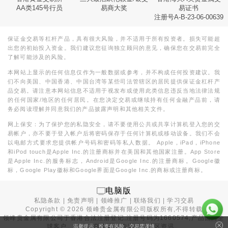
AA类145号行员
易商大奖
易证书
注册号A-B-23-06-00639
保证金交易等杠杆产品，具有很大风险，并不适用于所有投资者。损失可能超
出您的初始投入资金。我们建议您征询独立顾问的意见，确保您在交易前完全
了解可能涉及的风险。
本网站上显示的任何信息仅作为一般数据或参考，并不构成任何投资建议。我
们不向美国、中国香港、中国台湾等某些司法管辖区的居民提供保证金杠杆产
品交易。请注意本网站信息不适用于视发布或使用此类信息违反当地法律法规
的任何国家/地区的任何居民。在您决定交易或继续持有任何金融产品前，请
务必阅读理解并同意我们的产品披露声明和其他相关文件。
网上保安：为了保护您的私隐安全，请不要使用公共或共享计算机登入您的交
易帐户，亦不要于登入帐户后将密码保存于任何计算机或移动设备。我们不会
以电邮方式要求您提供帐户号码和密码等私人数据。 Apple，iPad，iPhone
和iPod touch是Apple Inc.的注册商标并在美国和其他国家注册。App Store
是Apple Inc.的服务标志，Android是Google Inc.的注册商标。Google徽
标，Google Play徽标和Google界面是Google Inc.的商标或注册商标。
电脑版
私隐条款
|
免责声明
|
领峰推广
|
联络我们
|
学习交易
Copyright ©
2026
领峰贵金属有限公司版权所有,不得转载
领峰贵金属有限公司于
香港合法注册登记
,注册号码为1660574,产品面向全
球客户。本站内所有内容均为香港地区资讯。
温馨提示：投资有风险，交易需谨慎