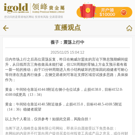
您访问的是香港地区网站 投资有风险 交易需谨慎
直播观点
薇子：震荡上行中
2025/11/25 15:04:12
日内市场上行之后高位震荡反复，昨日在鲍威尔盟友的言论下降息预期瞬间提
升，从日线而言三角收敛虽未能打破，但12H周期的零轴上方金叉预示着有着
一新一轮的推动；由于15分钟周期进入有小结构破坏的意味因此稳健者可耐心
等待潜在洗盘再行做多，左侧交易者则可靠近支撑区域尝试接多思路；具体操
作为；
黄金：午间轻仓靠近4144.0附近右侧小仓位试多，止损4138.0，目标4152.0-
4169.0或更高（13：34）
黄金：午间轻仓靠近4140.5附近做多，止损4135.0，目标4148.5-4169.5附近
（14：36）稳健者观望
以上为个人看法，仅供参考！如据此交易，风险自担！
当阁下进入领峰贵金属有限公司网站，即表示自愿接受以下免责条款：
本网站的内容并不打算向用户提供买卖任何投资工具或产品之意见，或任何财