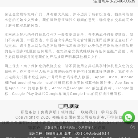
注册号A-B-23-06-00639
保证金交易等杠杆产品，具有很大风险，并不适用于所有投资者。损失可能超
出您的初始投入资金。我们建议您征询独立顾问的意见，确保您在交易前完全
了解可能涉及的风险。
本网站上显示的任何信息仅作为一般数据或参考，并不构成任何投资建议。我
们不向美国、中国香港、中国台湾等某些司法管辖区的居民提供保证金杠杆产
品交易。请注意本网站信息不适用于视发布或使用此类信息违反当地法律法规
的任何国家/地区的任何居民。在您决定交易或继续持有任何金融产品前，请
务必阅读理解并同意我们的产品披露声明和其他相关文件。
网上保安：为了保护您的私隐安全，请不要使用公共或共享计算机登入您的交
易帐户，亦不要于登入帐户后将密码保存于任何计算机或移动设备。我们不会
以电邮方式要求您提供帐户号码和密码等私人数据。 Apple，iPad，iPhone
和iPod touch是Apple Inc.的注册商标并在美国和其他国家注册。App Store
是Apple Inc.的服务标志，Android是Google Inc.的注册商标。Google徽
标，Google Play徽标和Google界面是Google Inc.的商标或注册商标。
电脑版
私隐条款
|
免责声明
|
领峰推广
|
联络我们
|
学习交易
Copyright ©
2026
领峰贵金属有限公司版权所有,不得转载
领峰贵金属有限公司于
香港合法注册登记
,注册号码为1660574,产品面向全
球客户。本站内所有内容均为香港地区资讯。
温馨提示：投资有风险，交易需谨慎
投资有风险，入市需谨慎。
应用名称：领峰贵金属 版本：iOS
1.0.0
/Android
6.1.4