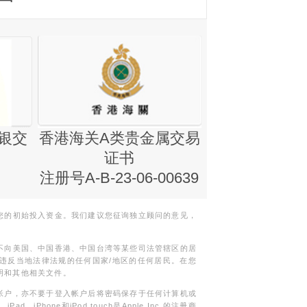
银交
香港海关A类贵金属交易
金银业贸易
证书
集团证书(铸
注册号A-B-23-06-00639
您的初始投入资金。我们建议您征询独立顾问的意见，
不向美国、中国香港、中国台湾等某些司法管辖区的居
违反当地法律法规的任何国家/地区的任何居民。在您
明和其他相关文件。
帐户，亦不要于登入帐户后将密码保存于任何计算机或
Phone和iPod touch是Apple Inc.的注册商