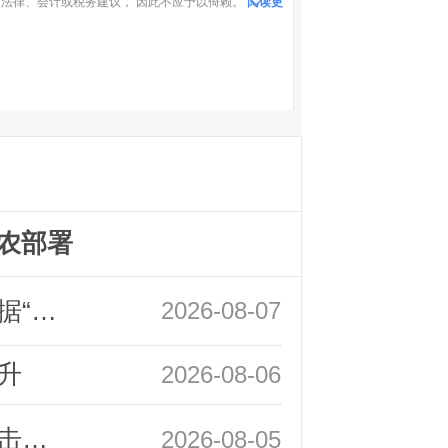
法律、会计或税务建议， 因此不应予以倚赖。
阅读更
农部署
领峰金评：万事俱备 黄金只欠非农数据“东风”
2026-08-07
升
2026-08-06
领峰金评：静待小非农指引 黄金或一击破局
2026-08-05