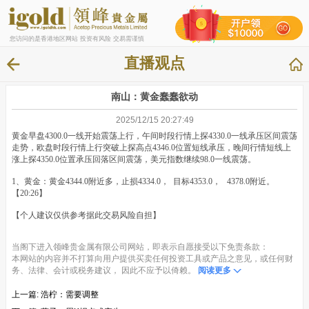
您访问的是香港地区网站 投资有风险 交易需谨慎
直播观点
南山：黄金蠢蠢欲动
2025/12/15 20:27:49
黄金早盘4300.0一线开始震荡上行，午间时段行情上探4330.0一线承压区间震荡
走势，欧盘时段行情上行突破上探高点4346.0位置短线承压，晚间行情短线上
涨上探4350.0位置承压回落区间震荡，美元指数继续98.0一线震荡。
1、黄金：黄金4344.0附近多，止损4334.0， 目标4353.0， 4378.0附近。
【20:26】
【个人建议仅供参考据此交易风险自担】
当阁下进入领峰贵金属有限公司网站，即表示自愿接受以下免责条款：
本网站的内容并不打算向用户提供买卖任何投资工具或产品之意见，或任何财
务、法律、会计或税务建议， 因此不应予以倚赖。
阅读更多
上一篇:
浩柠：需要调整