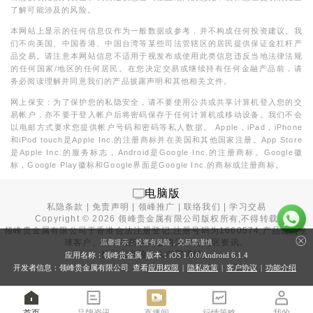
了解可能涉及的风险。
本网站上显示的任何信息仅作为一般数据或参考，并不构成任何投资建议。我
们不向美国、中国香港、中国台湾等某些司法管辖区的居民提供保证金杠杆产
品交易。请注意本网站信息不适用于视发布或使用此类信息违反当地法律法规
的任何国家/地区的任何居民。在您决定交易或继续持有任何金融产品前，请
务必阅读理解并同意我们的产品披露声明和其他相关文件。
网上保安：为了保护您的私隐安全，请不要使用公共或共享计算机登入您的交
易帐户，亦不要于登入帐户后将密码保存于任何计算机或移动设备。我们不会
以电邮方式要求您提供帐户号码和密码等私人数据。 Apple，iPad，iPhone
和iPod touch是Apple Inc.的注册商标并在美国和其他国家注册。App Store
是Apple Inc.的服务标志，Android是Google Inc.的注册商标。Google徽
标，Google Play徽标和Google界面是Google Inc.的商标或注册商标。
电脑版
私隐条款
|
免责声明
|
领峰推广
|
联络我们
|
学习交易
Copyright ©
2026
领峰贵金属有限公司版权所有,不得转载
领峰贵金属有限公司于
香港合法注册登记
,注册号码为1660574,产品面向全
球客户。本站内所有内容均为香港地区资讯。
温馨提示：投资有风险，交易需谨慎
投资有风险，入市需谨慎。
应用名称：领峰贵金属 版本：iOS
1.0.0
/Android
6.1.4
开发者信息：领峰贵金属有限公司 查看
应用权限
|
隐私政策
|
客户协议
|
功能介绍
首页
品牌资讯
直播间
行情策略
我的