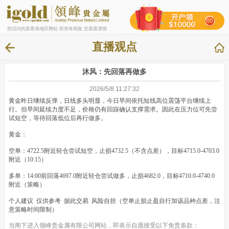
您访问的是香港地区网站 投资有风险 交易需谨慎
直播观点
沐风：先回落再做多
2026/5/8 11:27:32
黄金昨日继续反弹，日线多头明显，今日早间依托短线高位震荡平台继续上
行。但早间延续力度不足，价格仍有回踩确认支撑需求。因此在压力位可先尝
试短空，等待回落低位后再行做多。
黄金：
空单：4722.5附近轻仓尝试短空，止损4732.5（不含点差），目标4715.0-4703.0
附近（10:15）
多单：14:00前回落4697.0附近轻仓尝试做多，止损4682.0，目标4710.0-4740.0
附近（策略）
个人建议 仅供参考 据此交易 风险自担（空单止损止盈自行加该品种点差，注
意策略时间限制）
当阁下进入领峰贵金属有限公司网站，即表示自愿接受以下免责条款：