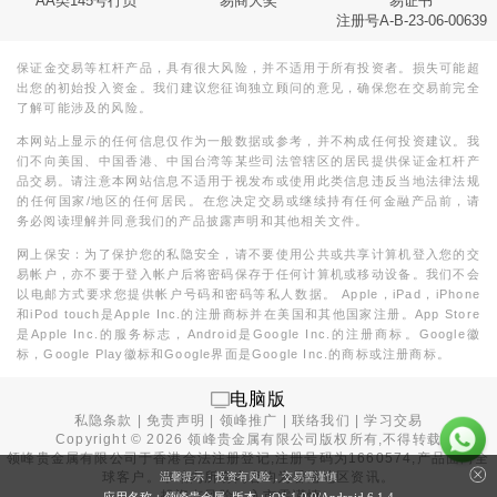
AA类145号行员
易商大奖
易证书
注册号A-B-23-06-00639
保证金交易等杠杆产品，具有很大风险，并不适用于所有投资者。损失可能超
出您的初始投入资金。我们建议您征询独立顾问的意见，确保您在交易前完全
了解可能涉及的风险。
本网站上显示的任何信息仅作为一般数据或参考，并不构成任何投资建议。我
们不向美国、中国香港、中国台湾等某些司法管辖区的居民提供保证金杠杆产
品交易。请注意本网站信息不适用于视发布或使用此类信息违反当地法律法规
的任何国家/地区的任何居民。在您决定交易或继续持有任何金融产品前，请
务必阅读理解并同意我们的产品披露声明和其他相关文件。
网上保安：为了保护您的私隐安全，请不要使用公共或共享计算机登入您的交
易帐户，亦不要于登入帐户后将密码保存于任何计算机或移动设备。我们不会
以电邮方式要求您提供帐户号码和密码等私人数据。 Apple，iPad，iPhone
和iPod touch是Apple Inc.的注册商标并在美国和其他国家注册。App Store
是Apple Inc.的服务标志，Android是Google Inc.的注册商标。Google徽
标，Google Play徽标和Google界面是Google Inc.的商标或注册商标。
电脑版
私隐条款
|
免责声明
|
领峰推广
|
联络我们
|
学习交易
Copyright ©
2026
领峰贵金属有限公司版权所有,不得转载
领峰贵金属有限公司于
香港合法注册登记
,注册号码为1660574,产品面向全
球客户。本站内所有内容均为香港地区资讯。
温馨提示：投资有风险，交易需谨慎
投资有风险，入市需谨慎。