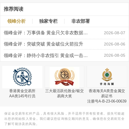
推荐阅读
领峰分析
独家专栏
非农部署
领峰金评：万事俱备 黄金只欠非农数据“东风”
2026-08-07
领峰金评：突破突破 黄金破位火箭拉升
2026-08-06
领峰金评：静待小非农指引 黄金或一击破局
2026-08-05
香港黄金交易所
三大最活跃伦敦金/银交
香港海关A类贵金属交
AA类145号行员
易商大奖
易证书
注册号A-B-23-06-00639
保证金交易等杠杆产品，具有很大风险，并不适用于所有投资者。损失可能超
出您的初始投入资金。我们建议您征询独立顾问的意见，确保您在交易前完全
了解可能涉及的风险。