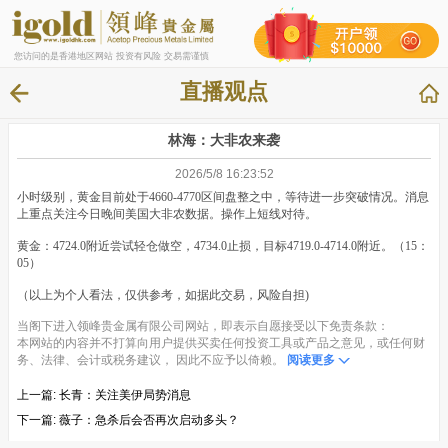
您访问的是香港地区网站 投资有风险 交易需谨慎
直播观点
林海：大非农来袭
2026/5/8 16:23:52
小时级别，黄金目前处于4660-4770区间盘整之中，等待进一步突破情况。消息
上重点关注今日晚间美国大非农数据。操作上短线对待。
黄金：4724.0附近尝试轻仓做空，4734.0止损，目标4719.0-4714.0附近。（15：
05）
（以上为个人看法，仅供参考，如据此交易，风险自担)
当阁下进入领峰贵金属有限公司网站，即表示自愿接受以下免责条款：
本网站的内容并不打算向用户提供买卖任何投资工具或产品之意见，或任何财
务、法律、会计或税务建议， 因此不应予以倚赖。
阅读更多
上一篇:
长青：关注美伊局势消息
下一篇:
薇子：急杀后会否再次启动多头？