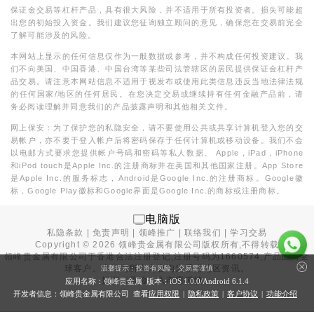
保证金交易等杠杆产品，具有很大风险，并不适用于所有投资者。损失可能超
出您的初始投入资金。我们建议您征询独立顾问的意见，确保您在交易前完全
了解可能涉及的风险。
本网站上显示的任何信息仅作为一般数据或参考，并不构成任何投资建议。我
们不向美国、中国香港、中国台湾等某些司法管辖区的居民提供保证金杠杆产
品交易。请注意本网站信息不适用于视发布或使用此类信息违反当地法律法规
的任何国家/地区的任何居民。在您决定交易或继续持有任何金融产品前，请
务必阅读理解并同意我们的产品披露声明和其他相关文件。
网上保安：为了保护您的私隐安全，请不要使用公共或共享计算机登入您的交
易帐户，亦不要于登入帐户后将密码保存于任何计算机或移动设备。我们不会
以电邮方式要求您提供帐户号码和密码等私人数据。 Apple，iPad，iPhone
和iPod touch是Apple Inc.的注册商标并在美国和其他国家注册。App Store
是Apple Inc.的服务标志，Android是Google Inc.的注册商标。Google徽
标，Google Play徽标和Google界面是Google Inc.的商标或注册商标。
电脑版
私隐条款
|
免责声明
|
领峰推广
|
联络我们
|
学习交易
Copyright ©
2026
领峰贵金属有限公司版权所有,不得转载
领峰贵金属有限公司于
香港合法注册登记
,注册号码为1660574,产品面向全
球客户。本站内所有内容均为香港地区资讯。
温馨提示：投资有风险，交易需谨慎
投资有风险，入市需谨慎。
应用名称：领峰贵金属 版本：iOS
1.0.0
/Android
6.1.4
开发者信息：领峰贵金属有限公司 查看
应用权限
|
隐私政策
|
客户协议
|
功能介绍