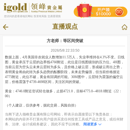
您访问的是香港地区网站 投资有风险 交易需谨慎
直播观点
方老师：等区间突破
2026/5/8 22:33:50
数据上面，4月美国非农就业人数增加11.5万人，失业率维持在4.3%不变。日线
图，黄金承压于云层的边界线4760附近，此位是日线图级别的压力位。4H图，
当前云层为空头云未来云层转为多头，且价格上破云层，形成破云而出之势，
表明黄金将由此转为多头趋势的酝酿阶段，未来走势偏强，但当前价格接近
4775附近，此位不破，黄金有回调的可能。30M图中，云层转为震荡的偏空云
层，价格震荡于4739-4698区间，关注区间的突破。
黄金：4746.0附近尝试轻仓做多，止损4721.0，目标4775.0--4818.0附近（22：
00）
（个人建议，仅供参考，据此交易，风险自担）
当阁下进入领峰贵金属有限公司网站，即表示自愿接受以下免责条款：
本网站的内容并不打算向用户提供买卖任何投资工具或产品之意见，或任何财
务、法律、会计或税务建议， 因此不应予以倚赖。
阅读更多