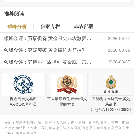
推荐阅读
领峰分析
独家专栏
非农部署
领峰金评：万事俱备 黄金只欠非农数据“东风”
2026-08-07
领峰金评：突破突破 黄金破位火箭拉升
2026-08-06
领峰金评：静待小非农指引 黄金或一击破局
2026-08-05
香港黄金交易所
三大最活跃伦敦金/银交
香港海关A类贵金属交
AA类145号行员
易商大奖
易证书
注册号A-B-23-06-00639
保证金交易等杠杆产品，具有很大风险，并不适用于所有投资者。损失可能超
出您的初始投入资金。我们建议您征询独立顾问的意见，确保您在交易前完全
了解可能涉及的风险。