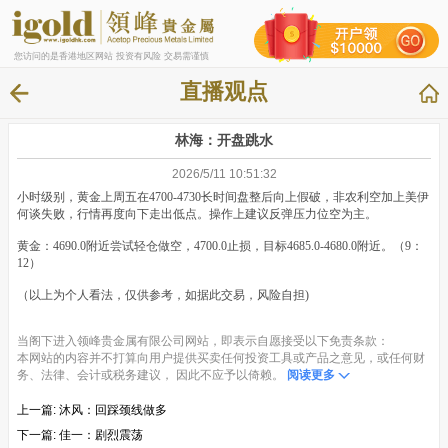
您访问的是香港地区网站 投资有风险 交易需谨慎
直播观点
林海：开盘跳水
2026/5/11 10:51:32
小时级别，黄金上周五在4700-4730长时间盘整后向上假破，非农利空加上美伊
何谈失败，行情再度向下走出低点。操作上建议反弹压力位空为主。
黄金：4690.0附近尝试轻仓做空，4700.0止损，目标4685.0-4680.0附近。（9：
12）
（以上为个人看法，仅供参考，如据此交易，风险自担)
当阁下进入领峰贵金属有限公司网站，即表示自愿接受以下免责条款：
本网站的内容并不打算向用户提供买卖任何投资工具或产品之意见，或任何财
务、法律、会计或税务建议， 因此不应予以倚赖。
阅读更多
上一篇:
沐风：回踩颈线做多
下一篇:
佳一：剧烈震荡