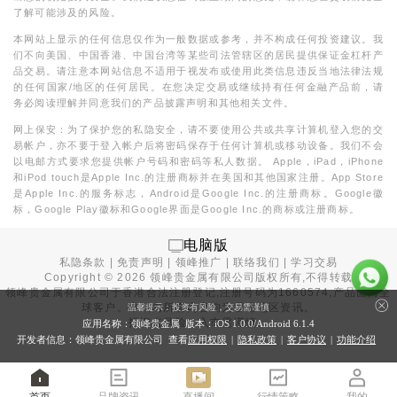
了解可能涉及的风险。
本网站上显示的任何信息仅作为一般数据或参考，并不构成任何投资建议。我
们不向美国、中国香港、中国台湾等某些司法管辖区的居民提供保证金杠杆产
品交易。请注意本网站信息不适用于视发布或使用此类信息违反当地法律法规
的任何国家/地区的任何居民。在您决定交易或继续持有任何金融产品前，请
务必阅读理解并同意我们的产品披露声明和其他相关文件。
网上保安：为了保护您的私隐安全，请不要使用公共或共享计算机登入您的交
易帐户，亦不要于登入帐户后将密码保存于任何计算机或移动设备。我们不会
以电邮方式要求您提供帐户号码和密码等私人数据。 Apple，iPad，iPhone
和iPod touch是Apple Inc.的注册商标并在美国和其他国家注册。App Store
是Apple Inc.的服务标志，Android是Google Inc.的注册商标。Google徽
标，Google Play徽标和Google界面是Google Inc.的商标或注册商标。
电脑版
私隐条款
|
免责声明
|
领峰推广
|
联络我们
|
学习交易
Copyright ©
2026
领峰贵金属有限公司版权所有,不得转载
领峰贵金属有限公司于
香港合法注册登记
,注册号码为1660574,产品面向全
球客户。本站内所有内容均为香港地区资讯。
温馨提示：投资有风险，交易需谨慎
投资有风险，入市需谨慎。
应用名称：领峰贵金属 版本：iOS
1.0.0
/Android
6.1.4
开发者信息：领峰贵金属有限公司 查看
应用权限
|
隐私政策
|
客户协议
|
功能介绍
首页
品牌资讯
直播间
行情策略
我的