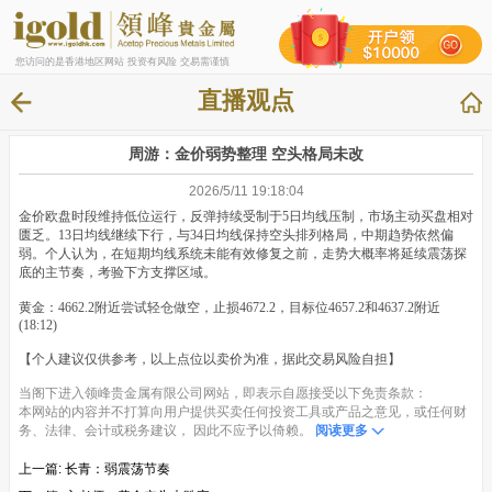
您访问的是香港地区网站 投资有风险 交易需谨慎
直播观点
周游：金价弱势整理 空头格局未改
2026/5/11 19:18:04
金价欧盘时段维持低位运行，反弹持续受制于5日均线压制，市场主动买盘相对
匮乏。13日均线继续下行，与34日均线保持空头排列格局，中期趋势依然偏
弱。个人认为，在短期均线系统未能有效修复之前，走势大概率将延续震荡探
底的主节奏，考验下方支撑区域。
黄金：4662.2附近尝试轻仓做空，止损4672.2，目标位4657.2和4637.2附近
(18:12)
【个人建议仅供参考，以上点位以卖价为准，据此交易风险自担】
当阁下进入领峰贵金属有限公司网站，即表示自愿接受以下免责条款：
本网站的内容并不打算向用户提供买卖任何投资工具或产品之意见，或任何财
务、法律、会计或税务建议， 因此不应予以倚赖。
阅读更多
上一篇:
长青：弱震荡节奏