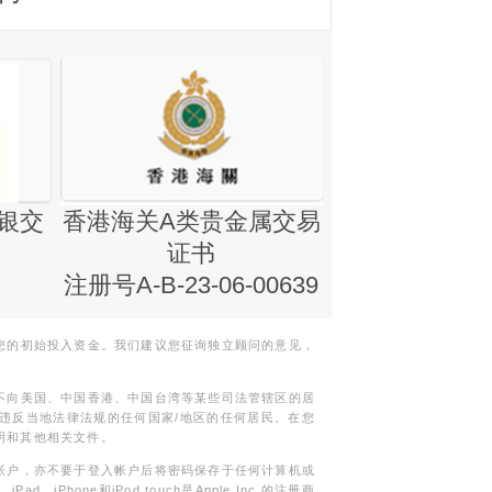
银交
香港海关A类贵金属交易
金银业贸易
证书
集团证书(铸
注册号A-B-23-06-00639
您的初始投入资金。我们建议您征询独立顾问的意见，
不向美国、中国香港、中国台湾等某些司法管辖区的居
违反当地法律法规的任何国家/地区的任何居民。在您
明和其他相关文件。
帐户，亦不要于登入帐户后将密码保存于任何计算机或
Phone和iPod touch是Apple Inc.的注册商