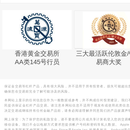
香港黄金交易所
三大最活跃伦敦金/
AA类145号行员
易商大奖
保证金交易等杠杆产品，具有很大风险，并不适用于所有投资者。损失可能超出
确保您在交易前完全了解可能涉及的风险。
本网站上显示的任何信息仅作为一般数据或参考，并不构成任何投资建议。我们
民提供保证金杠杆产品交易。请注意本网站信息不适用于视发布或使用此类信息
决定交易或继续持有任何金融产品前，请务必阅读理解并同意我们的产品披露声
网上保安：为了保护您的私隐安全，请不要使用公共或共享计算机登入您的交易
移动设备。我们不会以电邮方式要求您提供帐户号码和密码等私人数据。 Apple，iPad，i
标并在美国和其他国家注册。App Store是Apple Inc.的服务标志，Android是Goo