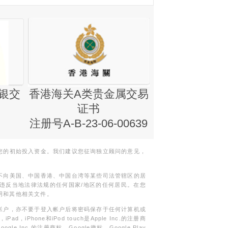
银交
香港海关A类贵金属交易
金银业贸易
证书
集团证书(铸
注册号A-B-23-06-00639
您的初始投入资金。我们建议您征询独立顾问的意见，
不向美国、中国香港、中国台湾等某些司法管辖区的居
违反当地法律法规的任何国家/地区的任何居民。在您
明和其他相关文件。
帐户，亦不要于登入帐户后将密码保存于任何计算机或
Phone和iPod touch是Apple Inc.的注册商
gle Inc.的注册商标。Google徽标，Google Play