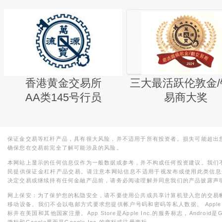
香港黄金交易所
三大最活跃伦敦金/
AA类145号行员
易商大奖
保证金交易等杠杆产品，具有很大风险，并不适用于所有投资者。损失可能超出
确保您在交易前完全了解可能涉及的风险。
本网站上显示的任何信息仅作为一般数据或参考，并不构成任何投资建议。我们
民提供保证金杠杆产品交易。请注意本网站信息不适用于视发布或使用此类信息
决定交易或继续持有任何金融产品前，请务必阅读理解并同意我们的产品披露声
网上保安：为了保护您的私隐安全，请不要使用公共或共享计算机登入您的交易
移动设备。我们不会以电邮方式要求您提供帐户号码和密码等私人数据。 Apple，iPad，i
标并在美国和其他国家注册。App Store是Apple Inc.的服务标志，Android是Goo
徽标和Google界面是Google Inc.的商标或注册商标。