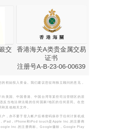
银交
香港海关A类贵金属交易
金银业贸易
证书
集团证书(铸
注册号A-B-23-06-00639
您的初始投入资金。我们建议您征询独立顾问的意见，
不向美国、中国香港、中国台湾等某些司法管辖区的居
违反当地法律法规的任何国家/地区的任何居民。在您
明和其他相关文件。
帐户，亦不要于登入帐户后将密码保存于任何计算机或
Phone和iPod touch是Apple Inc.的注册商
gle Inc.的注册商标。Google徽标，Google Play