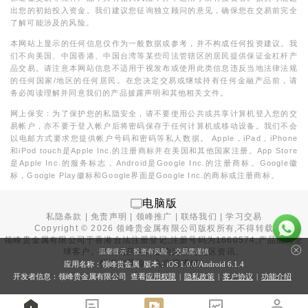
出您的初始投入资金。我们建议您征询独立顾问的意见，确保您在交易前完全
了解可能涉及的风险。
本网站上显示的任何信息仅作为一般数据或参考，并不构成任何投资建议。我
们不向美国、中国香港、中国台湾等某些司法管辖区的居民提供保证金杠杆产
品交易。请注意本网站信息不适用于视发布或使用此类信息违反当地法律法规
的任何国家/地区的任何居民。在您决定交易或继续持有任何金融产品前，请
务必阅读理解并同意我们的产品披露声明和其他相关文件。
网上保安：为了保护您的私隐安全，请不要使用公共或共享计算机登入您的交
易帐户，亦不要于登入帐户后将密码保存于任何计算机或移动设备。我们不会
以电邮方式要求您提供帐户号码和密码等私人数据。 Apple，iPad，iPhone
和iPod touch是Apple Inc.的注册商标并在美国和其他国家注册。App Store
是Apple Inc.的服务标志，Android是Google Inc.的注册商标。Google徽
标，Google Play徽标和Google界面是Google Inc.的商标或注册商标。
电脑版
私隐条款
|
免责声明
|
领峰推广
|
联络我们
|
学习交易
Copyright ©
2026
领峰贵金属有限公司版权所有,不得转载
领峰贵金属有限公司于
香港合法注册登记
,注册号码为1660574,产品面向全
球客户。本站内所有内容均为香港地区资讯。
温馨提示：投资有风险，交易需谨慎
投资有风险，入市需谨慎。
应用名称：领峰贵金属 版本：iOS
1.0.0
/Android
6.1.4
开发者信息：领峰贵金属有限公司 查看
应用权限
|
隐私政策
|
客户协议
|
功能介绍