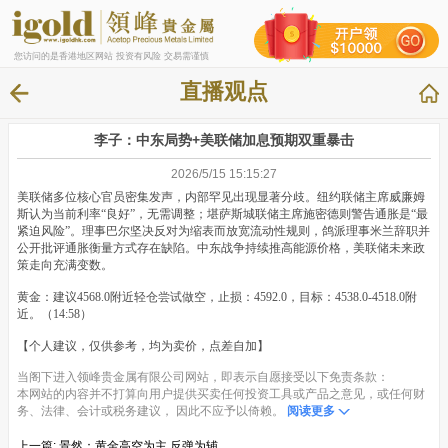
您访问的是香港地区网站 投资有风险 交易需谨慎
直播观点
李子：中东局势+美联储加息预期双重暴击
2026/5/15 15:15:27
美联储多位核心官员密集发声，内部罕见出现显著分歧。纽约联储主席威廉姆
斯认为当前利率“良好”，无需调整；堪萨斯城联储主席施密德则警告通胀是“最
紧迫风险”。理事巴尔坚决反对为缩表而放宽流动性规则，鸽派理事米兰辞职并
公开批评通胀衡量方式存在缺陷。中东战争持续推高能源价格，美联储未来政
策走向充满变数。
黄金：建议4568.0附近轻仓尝试做空，止损：4592.0，目标：4538.0-4518.0附
近。（14:58）
【个人建议，仅供参考，均为卖价，点差自加】
当阁下进入领峰贵金属有限公司网站，即表示自愿接受以下免责条款：
本网站的内容并不打算向用户提供买卖任何投资工具或产品之意见，或任何财
务、法律、会计或税务建议， 因此不应予以倚赖。
阅读更多
上一篇:
景然：黄金高空为主 反弹为辅