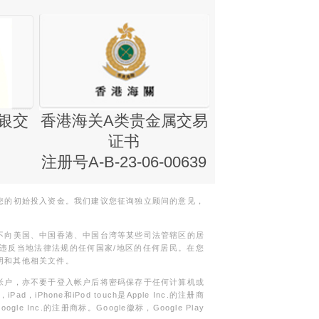
银交
香港海关A类贵金属交易
金银业贸易
证书
集团证书(铸
注册号A-B-23-06-00639
您的初始投入资金。我们建议您征询独立顾问的意见，
不向美国、中国香港、中国台湾等某些司法管辖区的居
违反当地法律法规的任何国家/地区的任何居民。在您
明和其他相关文件。
帐户，亦不要于登入帐户后将密码保存于任何计算机或
Phone和iPod touch是Apple Inc.的注册商
gle Inc.的注册商标。Google徽标，Google Play