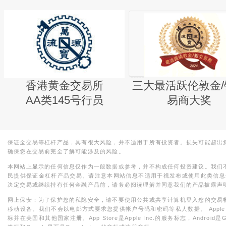
香港黄金交易所
三大最活跃伦敦金/
AA类145号行员
易商大奖
保证金交易等杠杆产品，具有很大风险，并不适用于所有投资者。损失可能超出
确保您在交易前完全了解可能涉及的风险。
本网站上显示的任何信息仅作为一般数据或参考，并不构成任何投资建议。我们
民提供保证金杠杆产品交易。请注意本网站信息不适用于视发布或使用此类信息
决定交易或继续持有任何金融产品前，请务必阅读理解并同意我们的产品披露声
网上保安：为了保护您的私隐安全，请不要使用公共或共享计算机登入您的交易
移动设备。我们不会以电邮方式要求您提供帐户号码和密码等私人数据。 Apple，iPad，i
标并在美国和其他国家注册。App Store是Apple Inc.的服务标志，Android是Goo