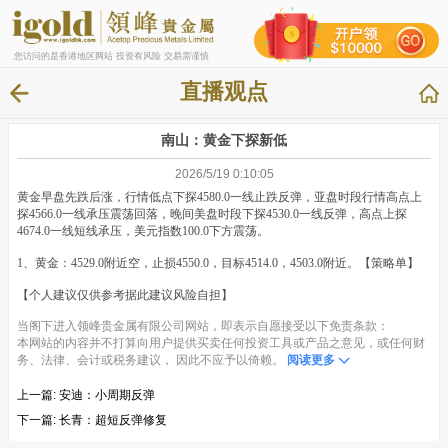
您访问的是香港地区网站 投资有风险 交易需谨慎
直播观点
南山：黄金下探新低
2026/5/19 0:10:05
黄金早盘先跌后涨，行情低点下探4580.0一线止跌反弹，亚盘时段行情高点上
探4566.0一线承压震荡回落，晚间美盘时段下探4530.0一线反弹，高点上探
4674.0一线短线承压，美元指数100.0下方震荡。
1、黄金：4529.0附近空，止损4550.0，目标4514.0，4503.0附近。【策略单】
【个人建议仅供参考据此建议风险自担】
当阁下进入领峰贵金属有限公司网站，即表示自愿接受以下免责条款：
本网站的内容并不打算向用户提供买卖任何投资工具或产品之意见，或任何财
务、法律、会计或税务建议， 因此不应予以倚赖。
阅读更多
上一篇:
安迪：小周期反弹
下一篇:
长青：超短反弹修复