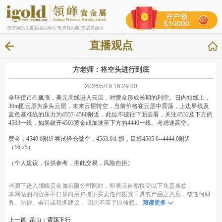
您访问的是香港地区网站 投资有风险 交易需谨慎
直播观点
方老师：将空头进行到底
2026/5/19 16:29:00
全球债市在飙涨，美元周线进入云层，对黄金形成长期的利空。日内短线上，
30m图云层为多头云层，未来云层转空，当前价格在云层中震荡，上边界线及
蓝色基准线的压力为4557-4560附近，此位不破往下面去看，关注4532及下方的
4503一线，如果破开4503黄金或加速至下方的4440一线。考虑逢高空。
黄金：4540.0附近尝试轻仓做空，4563.0止损，目标4505.0--4444.0附近
（16:25）
（个人建议，仅供参考，据此交易，风险自担）
当阁下进入领峰贵金属有限公司网站，即表示自愿接受以下免责条款：
本网站的内容并不打算向用户提供买卖任何投资工具或产品之意见，或任何财
务、法律、会计或税务建议， 因此不应予以倚赖。
阅读更多
上一篇:
岳山：震荡下行