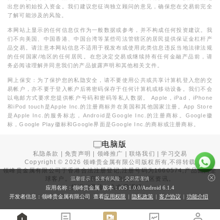
出您的初始投入资金。我们建议您征询独立顾问的意见，确保您在交易前完全
了解可能涉及的风险。
本网站上显示的任何信息仅作为一般数据或参考，并不构成任何投资建议。我
们不向美国、中国香港、中国台湾等某些司法管辖区的居民提供保证金杠杆产
品交易。请注意本网站信息不适用于视发布或使用此类信息违反当地法律法规
的任何国家/地区的任何居民。在您决定交易或继续持有任何金融产品前，请
务必阅读理解并同意我们的产品披露声明和其他相关文件。
网上保安：为了保护您的私隐安全，请不要使用公共或共享计算机登入您的交
易帐户，亦不要于登入帐户后将密码保存于任何计算机或移动设备。我们不会
以电邮方式要求您提供帐户号码和密码等私人数据。 Apple，iPad，iPhone
和iPod touch是Apple Inc.的注册商标并在美国和其他国家注册。App Store
是Apple Inc.的服务标志，Android是Google Inc.的注册商标。Google徽
标，Google Play徽标和Google界面是Google Inc.的商标或注册商标。
电脑版
私隐条款
|
免责声明
|
领峰推广
|
联络我们
|
学习交易
Copyright ©
2026
领峰贵金属有限公司版权所有,不得转载
领峰贵金属有限公司于
香港合法注册登记
,注册号码为1660574,产品面向全
球客户。本站内所有内容均为香港地区资讯。
温馨提示：投资有风险，交易需谨慎
投资有风险，入市需谨慎。
应用名称：领峰贵金属 版本：iOS
1.0.0
/Android
6.1.4
开发者信息：领峰贵金属有限公司 查看
应用权限
|
隐私政策
|
客户协议
|
功能介绍