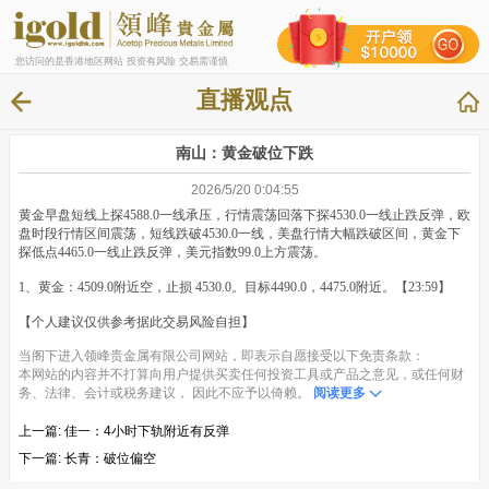
您访问的是香港地区网站 投资有风险 交易需谨慎
直播观点
南山：黄金破位下跌
2026/5/20 0:04:55
黄金早盘短线上探4588.0一线承压，行情震荡回落下探4530.0一线止跌反弹，欧
盘时段行情区间震荡，短线跌破4530.0一线，美盘行情大幅跌破区间，黄金下
探低点4465.0一线止跌反弹，美元指数99.0上方震荡。
1、黄金：4509.0附近空，止损 4530.0。目标4490.0，4475.0附近。【23:59】
【个人建议仅供参考据此交易风险自担】
当阁下进入领峰贵金属有限公司网站，即表示自愿接受以下免责条款：
本网站的内容并不打算向用户提供买卖任何投资工具或产品之意见，或任何财
务、法律、会计或税务建议， 因此不应予以倚赖。
阅读更多
上一篇:
佳一：4小时下轨附近有反弹
下一篇:
长青：破位偏空