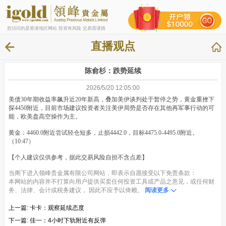
您访问的是香港地区网站 投资有风险 交易需谨慎
直播观点
陈俞杉：跌势延续
2026/5/20 12:05:00
美债30年期收益率飙升近20年新高，叠加美伊谈判处于暂停之势，黄金重挫下
探4450附近，目前市场建议投资者关注美伊局势是否存在其他再军事行动的可
能，欧美盘高空操作为主。
黄金：4460.0附近尝试轻仓短多，止损4442.0，目标4475.0-4495.0附近。
（10:47）
【个人建议仅供参考，据此交易风险自担不含点差】
当阁下进入领峰贵金属有限公司网站，即表示自愿接受以下免责条款：
本网站的内容并不打算向用户提供买卖任何投资工具或产品之意见，或任何财
务、法律、会计或税务建议， 因此不应予以倚赖。
阅读更多
上一篇:
卡卡：观察延续态度
下一篇:
佳一：4小时下轨附近有反弹