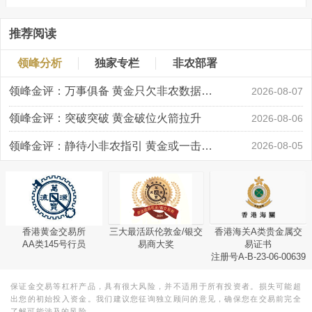
推荐阅读
领峰分析
独家专栏
非农部署
领峰金评：万事俱备 黄金只欠非农数据“东风”
2026-08-07
领峰金评：突破突破 黄金破位火箭拉升
2026-08-06
领峰金评：静待小非农指引 黄金或一击破局
2026-08-05
香港黄金交易所
三大最活跃伦敦金/银交
香港海关A类贵金属交
AA类145号行员
易商大奖
易证书
注册号A-B-23-06-00639
保证金交易等杠杆产品，具有很大风险，并不适用于所有投资者。损失可能超
出您的初始投入资金。我们建议您征询独立顾问的意见，确保您在交易前完全
了解可能涉及的风险。