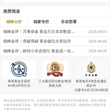
推荐阅读
领峰分析
独家专栏
非农部署
领峰金评：万事俱备 黄金只欠非农数据“东风”
2026-08-07
领峰金评：突破突破 黄金破位火箭拉升
2026-08-06
领峰金评：静待小非农指引 黄金或一击破局
2026-08-05
香港黄金交易所
三大最活跃伦敦金/银交
香港海关A类贵金属交
AA类145号行员
易商大奖
易证书
注册号A-B-23-06-00639
保证金交易等杠杆产品，具有很大风险，并不适用于所有投资者。损失可能超
出您的初始投入资金。我们建议您征询独立顾问的意见，确保您在交易前完全
了解可能涉及的风险。