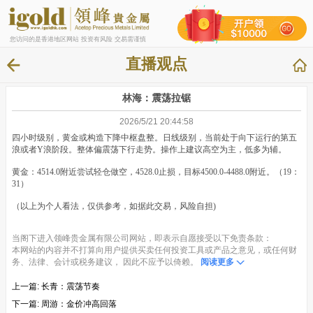
您访问的是香港地区网站 投资有风险 交易需谨慎
直播观点
林海：震荡拉锯
2026/5/21 20:44:58
四小时级别，黄金或构造下降中枢盘整。日线级别，当前处于向下运行的第五
浪或者Y浪阶段。整体偏震荡下行走势。操作上建议高空为主，低多为辅。
黄金：4514.0附近尝试轻仓做空，4528.0止损，目标4500.0-4488.0附近。（19：
31）
（以上为个人看法，仅供参考，如据此交易，风险自担)
当阁下进入领峰贵金属有限公司网站，即表示自愿接受以下免责条款：
本网站的内容并不打算向用户提供买卖任何投资工具或产品之意见，或任何财
务、法律、会计或税务建议， 因此不应予以倚赖。
阅读更多
上一篇:
长青：震荡节奏
下一篇:
周游：金价冲高回落