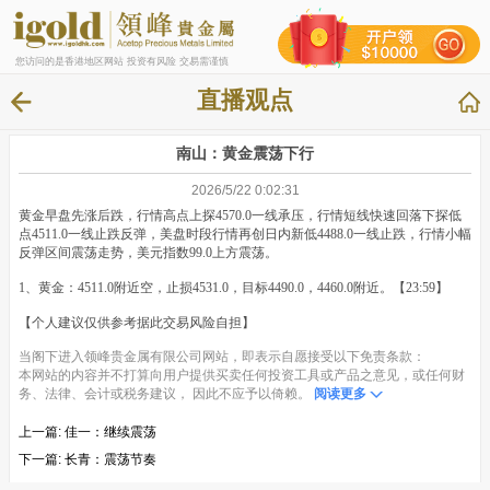
您访问的是香港地区网站 投资有风险 交易需谨慎
直播观点
南山：黄金震荡下行
2026/5/22 0:02:31
黄金早盘先涨后跌，行情高点上探4570.0一线承压，行情短线快速回落下探低
点4511.0一线止跌反弹，美盘时段行情再创日内新低4488.0一线止跌，行情小幅
反弹区间震荡走势，美元指数99.0上方震荡。
1、黄金：4511.0附近空，止损4531.0，目标4490.0，4460.0附近。【23:59】
【个人建议仅供参考据此交易风险自担】
当阁下进入领峰贵金属有限公司网站，即表示自愿接受以下免责条款：
本网站的内容并不打算向用户提供买卖任何投资工具或产品之意见，或任何财
务、法律、会计或税务建议， 因此不应予以倚赖。
阅读更多
上一篇:
佳一：继续震荡
下一篇:
长青：震荡节奏