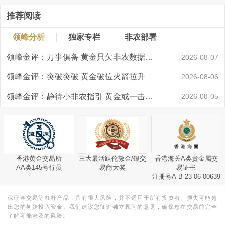
推荐阅读
领峰分析
独家专栏
非农部署
领峰金评：万事俱备 黄金只欠非农数据“东风”
2026-08-07
领峰金评：突破突破 黄金破位火箭拉升
2026-08-06
领峰金评：静待小非农指引 黄金或一击破局
2026-08-05
香港黄金交易所
三大最活跃伦敦金/银交
香港海关A类贵金属交
AA类145号行员
易商大奖
易证书
注册号A-B-23-06-00639
保证金交易等杠杆产品，具有很大风险，并不适用于所有投资者。损失可能超
出您的初始投入资金。我们建议您征询独立顾问的意见，确保您在交易前完全
了解可能涉及的风险。