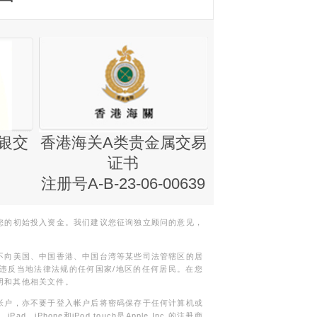
银交
香港海关A类贵金属交易
金银业贸易
证书
集团证书(铸
注册号A-B-23-06-00639
您的初始投入资金。我们建议您征询独立顾问的意见，
不向美国、中国香港、中国台湾等某些司法管辖区的居
违反当地法律法规的任何国家/地区的任何居民。在您
明和其他相关文件。
帐户，亦不要于登入帐户后将密码保存于任何计算机或
Phone和iPod touch是Apple Inc.的注册商