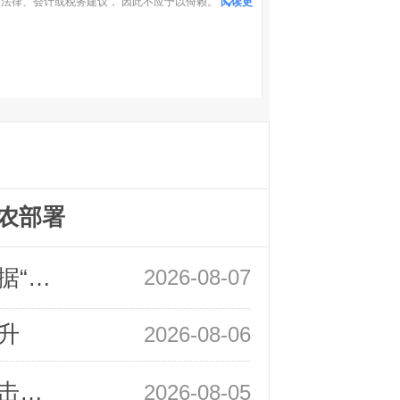
法律、会计或税务建议， 因此不应予以倚赖。
阅读更
农部署
领峰金评：万事俱备 黄金只欠非农数据“东风”
2026-08-07
升
2026-08-06
领峰金评：静待小非农指引 黄金或一击破局
2026-08-05