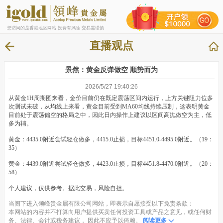
您访问的是香港地区网站 投资有风险 交易需谨慎
直播观点
景然：黄金反弹做空 顺势而为
2026/5/27 19:40:26
从黄金1H周期图来看，金价目前仍在既定震荡区间内运行，上方关键阻力位多
次测试未破，从均线上来看，黄金目前受到MA60均线持续压制，这表明黄金
目前处于震荡偏空的格局之中，因此日内操作上建议以区间高抛做空为主，低
多为辅。
黄金：4435.0附近尝试轻仓做多，4415.0止损，目标4451.0-4495.0附近。（19：
35）
黄金：4439.0附近尝试轻仓做多，4423.0止损，目标4451.8-4470.0附近。（20：
58）
个人建议，仅供参考。据此交易，风险自担。
当阁下进入领峰贵金属有限公司网站，即表示自愿接受以下免责条款：
本网站的内容并不打算向用户提供买卖任何投资工具或产品之意见，或任何财
务、法律、会计或税务建议， 因此不应予以倚赖。
阅读更多