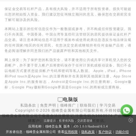
保证金交易等杠杆产品，具有很大风险，并不适用于所有投资者。损失可能超
出您的初始投入资金。我们建议您征询独立顾问的意见，确保您在交易前完全
了解可能涉及的风险。
本网站上显示的任何信息仅作为一般数据或参考，并不构成任何投资建议。我
们不向美国、中国香港、中国台湾等某些司法管辖区的居民提供保证金杠杆产
品交易。请注意本网站信息不适用于视发布或使用此类信息违反当地法律法规
的任何国家/地区的任何居民。在您决定交易或继续持有任何金融产品前，请
务必阅读理解并同意我们的产品披露声明和其他相关文件。
网上保安：为了保护您的私隐安全，请不要使用公共或共享计算机登入您的交
易帐户，亦不要于登入帐户后将密码保存于任何计算机或移动设备。我们不会
以电邮方式要求您提供帐户号码和密码等私人数据。 Apple，iPad，iPhone
和iPod touch是Apple Inc.的注册商标并在美国和其他国家注册。App Store
是Apple Inc.的服务标志，Android是Google Inc.的注册商标。Google徽
标，Google Play徽标和Google界面是Google Inc.的商标或注册商标。
电脑版
私隐条款
|
免责声明
|
领峰推广
|
联络我们
|
学习交易
Copyright ©
2026
领峰贵金属有限公司版权所有,不得转载
领峰贵金属有限公司于
香港合法注册登记
,注册号码为1660574,产品面向全
球客户。本站内所有内容均为香港地区资讯。
温馨提示：投资有风险，交易需谨慎
投资有风险，入市需谨慎。
应用名称：领峰贵金属 版本：iOS
1.0.0
/Android
6.1.4
开发者信息：领峰贵金属有限公司 查看
应用权限
|
隐私政策
|
客户协议
|
功能介绍