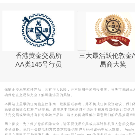
香港黄金交易所
三大最活跃伦敦金/
AA类145号行员
易商大奖
保证金交易等杠杆产品，具有很大风险，并不适用于所有投资者。损失可能超出
确保您在交易前完全了解可能涉及的风险。
本网站上显示的任何信息仅作为一般数据或参考，并不构成任何投资建议。我们
民提供保证金杠杆产品交易。请注意本网站信息不适用于视发布或使用此类信息
决定交易或继续持有任何金融产品前，请务必阅读理解并同意我们的产品披露声
网上保安：为了保护您的私隐安全，请不要使用公共或共享计算机登入您的交易
移动设备。我们不会以电邮方式要求您提供帐户号码和密码等私人数据。 Apple，iPad，i
标并在美国和其他国家注册。App Store是Apple Inc.的服务标志，Android是Goo