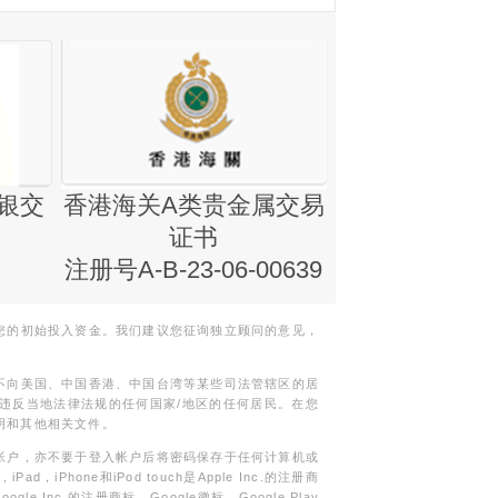
银交
香港海关A类贵金属交易
金银业贸易
证书
集团证书(铸
注册号A-B-23-06-00639
您的初始投入资金。我们建议您征询独立顾问的意见，
不向美国、中国香港、中国台湾等某些司法管辖区的居
违反当地法律法规的任何国家/地区的任何居民。在您
明和其他相关文件。
帐户，亦不要于登入帐户后将密码保存于任何计算机或
Phone和iPod touch是Apple Inc.的注册商
gle Inc.的注册商标。Google徽标，Google Play