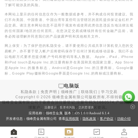
了解可能涉及的风险。
本网站上显示的任何信息仅作为一般数据或参考，并不构成任何投资建议。我
们不向美国、中国香港、中国台湾等某些司法管辖区的居民提供保证金杠杆产
品交易。请注意本网站信息不适用于视发布或使用此类信息违反当地法律法规
的任何国家/地区的任何居民。在您决定交易或继续持有任何金融产品前，请
务必阅读理解并同意我们的产品披露声明和其他相关文件。
网上保安：为了保护您的私隐安全，请不要使用公共或共享计算机登入您的交
易帐户，亦不要于登入帐户后将密码保存于任何计算机或移动设备。我们不会
以电邮方式要求您提供帐户号码和密码等私人数据。 Apple，iPad，iPhone
和iPod touch是Apple Inc.的注册商标并在美国和其他国家注册。App Store
是Apple Inc.的服务标志，Android是Google Inc.的注册商标。Google徽
标，Google Play徽标和Google界面是Google Inc.的商标或注册商标。
电脑版
私隐条款
|
免责声明
|
领峰推广
|
联络我们
|
学习交易
Copyright ©
2026
领峰贵金属有限公司版权所有,不得转载
领峰贵金属有限公司于
香港合法注册登记
,注册号码为1660574,产品面向全
球客户。本站内所有内容均为香港地区资讯。
温馨提示：投资有风险，交易需谨慎
投资有风险，入市需谨慎。
应用名称：领峰贵金属 版本：iOS
1.0.0
/Android
6.1.4
开发者信息：领峰贵金属有限公司 查看
应用权限
|
隐私政策
|
客户协议
|
功能介绍