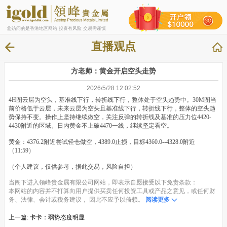
您访问的是香港地区网站 投资有风险 交易需谨慎
直播观点
方老师：黄金开启空头走势
2026/5/28 12:02:52
4H图云层为空头，基准线下行，转折线下行，整体处于空头趋势中。30M图当
前价格低于云层，未来云层为空头且基准线下行，转折线下行，整体的空头趋
势保持不变。操作上坚持继续做空，关注反弹的转折线及基准的压力位4420-
4430附近的区域。日内黄金不上破4470一线，继续坚定看空。
黄金：4376.2附近尝试轻仓做空，4389.0止损，目标4360.0--4328.0附近
（11:59）
（个人建议，仅供参考，据此交易，风险自担）
当阁下进入领峰贵金属有限公司网站，即表示自愿接受以下免责条款：
本网站的内容并不打算向用户提供买卖任何投资工具或产品之意见，或任何财
务、法律、会计或税务建议， 因此不应予以倚赖。
阅读更多
上一篇:
卡卡：弱势态度明显