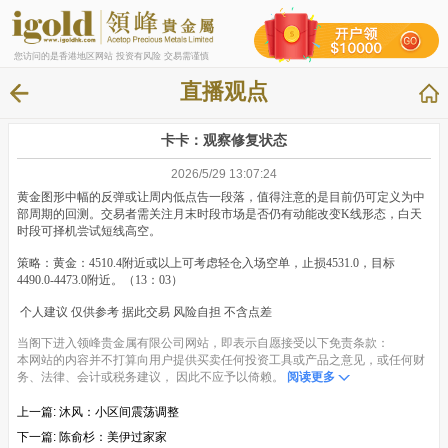
您访问的是香港地区网站 投资有风险 交易需谨慎
直播观点
卡卡：观察修复状态
2026/5/29 13:07:24
黄金图形中幅的反弹或让周内低点告一段落，值得注意的是目前仍可定义为中
部周期的回测。交易者需关注月末时段市场是否仍有动能改变K线形态，白天
时段可择机尝试短线高空。
策略：黄金：4510.4附近或以上可考虑轻仓入场空单，止损4531.0，目标
4490.0-4473.0附近。（13：03）
个人建议 仅供参考 据此交易 风险自担 不含点差
当阁下进入领峰贵金属有限公司网站，即表示自愿接受以下免责条款：
本网站的内容并不打算向用户提供买卖任何投资工具或产品之意见，或任何财
务、法律、会计或税务建议， 因此不应予以倚赖。
阅读更多
上一篇:
沐风：小区间震荡调整
下一篇:
陈俞杉：美伊过家家