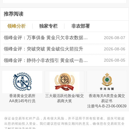
推荐阅读
领峰分析
独家专栏
非农部署
领峰金评：万事俱备 黄金只欠非农数据“东风”
2026-08-07
领峰金评：突破突破 黄金破位火箭拉升
2026-08-06
领峰金评：静待小非农指引 黄金或一击破局
2026-08-05
香港黄金交易所
三大最活跃伦敦金/银交
香港海关A类贵金属交
AA类145号行员
易商大奖
易证书
注册号A-B-23-06-00639
保证金交易等杠杆产品，具有很大风险，并不适用于所有投资者。损失可能超
出您的初始投入资金。我们建议您征询独立顾问的意见，确保您在交易前完全
了解可能涉及的风险。