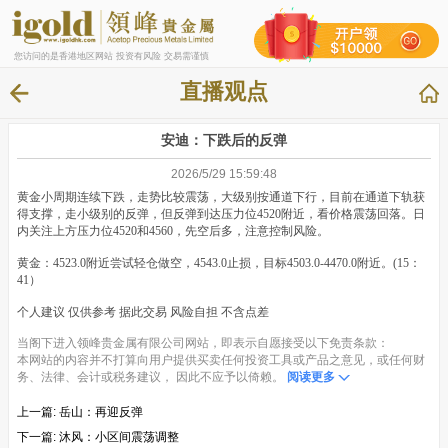
您访问的是香港地区网站 投资有风险 交易需谨慎
直播观点
安迪：下跌后的反弹
2026/5/29 15:59:48
黄金小周期连续下跌，走势比较震荡，大级别按通道下行，目前在通道下轨获
得支撑，走小级别的反弹，但反弹到达压力位4520附近，看价格震荡回落。日
内关注上方压力位4520和4560，先空后多，注意控制风险。
黄金：4523.0附近尝试轻仓做空，4543.0止损，目标4503.0-4470.0附近。(15：
41）
个人建议 仅供参考 据此交易 风险自担 不含点差
当阁下进入领峰贵金属有限公司网站，即表示自愿接受以下免责条款：
本网站的内容并不打算向用户提供买卖任何投资工具或产品之意见，或任何财
务、法律、会计或税务建议， 因此不应予以倚赖。
阅读更多
上一篇:
岳山：再迎反弹
下一篇:
沐风：小区间震荡调整