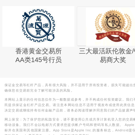
香港黄金交易所
三大最活跃伦敦金/
AA类145号行员
易商大奖
保证金交易等杠杆产品，具有很大风险，并不适用于所有投资者。损失可能超出
确保您在交易前完全了解可能涉及的风险。
本网站上显示的任何信息仅作为一般数据或参考，并不构成任何投资建议。我们
民提供保证金杠杆产品交易。请注意本网站信息不适用于视发布或使用此类信息
决定交易或继续持有任何金融产品前，请务必阅读理解并同意我们的产品披露声
网上保安：为了保护您的私隐安全，请不要使用公共或共享计算机登入您的交易
移动设备。我们不会以电邮方式要求您提供帐户号码和密码等私人数据。 Apple，iPad，i
标并在美国和其他国家注册。App Store是Apple Inc.的服务标志，Android是Goo