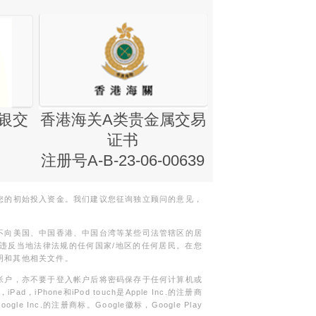
银交
香港海关A类贵金属交易
金银业贸易
证书
集团证书(铸
注册号A-B-23-06-00639
您的初始投入资金。我们建议您征询独立顾问的意见，
不向美国、中国香港、中国台湾等某些司法管辖区的居
违反当地法律法规的任何国家/地区的任何居民。在您
明和其他相关文件。
帐户，亦不要于登入帐户后将密码保存于任何计算机或
Phone和iPod touch是Apple Inc.的注册商
gle Inc.的注册商标。Google徽标，Google Play