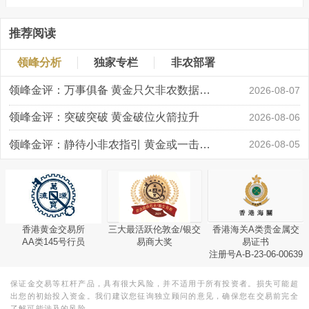
推荐阅读
领峰分析
独家专栏
非农部署
领峰金评：万事俱备 黄金只欠非农数据“东风”
2026-08-07
领峰金评：突破突破 黄金破位火箭拉升
2026-08-06
领峰金评：静待小非农指引 黄金或一击破局
2026-08-05
香港黄金交易所
三大最活跃伦敦金/银交
香港海关A类贵金属交
AA类145号行员
易商大奖
易证书
注册号A-B-23-06-00639
保证金交易等杠杆产品，具有很大风险，并不适用于所有投资者。损失可能超
出您的初始投入资金。我们建议您征询独立顾问的意见，确保您在交易前完全
了解可能涉及的风险。