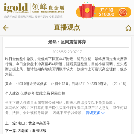
您访问的是香港地区网站 投资有风险 交易需谨慎
直播观点
景然：区间震荡博弈
2026/6/2 23:07:17
昨日金价盘中急跌，最低点下探至4447附近，随后企稳，最终反而走出大反弹
行情。今日金价盘中冲高至4541附近，随后震荡盘整，目前小幅回调，空头逐
渐占据上风，预计短期内继续回调概率较大，故操作上可尝试高空埋伏，低多
为辅。
黄金：4495.0附近尝试做多，止损4475.0，目标4511.0-4535.0附近。（22：18）
个人建议 仅供参考 据此交易 风险自担
当阁下进入领峰贵金属有限公司网站，即表示自愿接受以下免责条款：
本网站的内容并不打算向用户提供买卖任何投资工具或产品之意见，或任何财
务、法律、会计或税务建议， 因此不应予以倚赖。
阅读更多
上一篇:
南山：黄金冲高回落
下一篇:
方老师：看涨继续