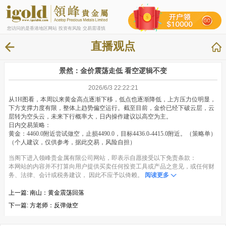
您访问的是香港地区网站 投资有风险 交易需谨慎
直播观点
景然：金价震荡走低 看空逻辑不变
2026/6/3 22:22:21
从1H图看，本周以来黄金高点逐渐下移，低点也逐渐降低，上方压力位明显，
下方支撑力度有限，整体上趋势偏空运行。截至目前，金价已经下破云层，云
层转为空头云，未来下行概率大，日内操作建议以高空为主。
日内交易策略：
黄金：4460.0附近尝试做空，止损4490.0，目标4436.0-4415.0附近。（策略单）
（个人建议，仅供参考，据此交易，风险自担）
当阁下进入领峰贵金属有限公司网站，即表示自愿接受以下免责条款：
本网站的内容并不打算向用户提供买卖任何投资工具或产品之意见，或任何财
务、法律、会计或税务建议， 因此不应予以倚赖。
阅读更多
上一篇:
南山：黄金震荡回落
下一篇:
方老师：反弹做空