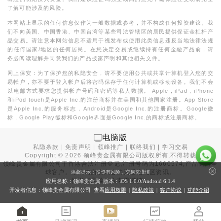
了解可能涉及的风险。
本网站上显示的任何信息仅作为一般数据或参考，并不构成任何投资建议。我
们不向美国、中国香港、中国台湾等某些司法管辖区的居民提供保证金杠杆产
品交易。请注意本网站信息不适用于视发布或使用此类信息违反当地法律法规
的任何国家/地区的任何居民。在您决定交易或继续持有任何金融产品前，请
务必阅读理解并同意我们的产品披露声明和其他相关文件。
网上保安：为了保护您的私隐安全，请不要使用公共或共享计算机登入您的交
易帐户，亦不要于登入帐户后将密码保存于任何计算机或移动设备。我们不会
以电邮方式要求您提供帐户号码和密码等私人数据。 Apple，iPad，iPhone
和iPod touch是Apple Inc.的注册商标并在美国和其他国家注册。App Store
是Apple Inc.的服务标志，Android是Google Inc.的注册商标。Google徽
标，Google Play徽标和Google界面是Google Inc.的商标或注册商标。
电脑版
私隐条款
|
免责声明
|
领峰推广
|
联络我们
|
学习交易
Copyright ©
2026
领峰贵金属有限公司版权所有,不得转载
领峰贵金属有限公司于
香港合法注册登记
,注册号码为1660574,产品面向全
球客户。本站内所有内容均为香港地区资讯。
温馨提示：投资有风险，交易需谨慎
投资有风险，入市需谨慎。
应用名称：领峰贵金属 版本：iOS
1.0.0
/Android
6.1.4
开发者信息：领峰贵金属有限公司 查看
应用权限
|
隐私政策
|
客户协议
|
功能介绍