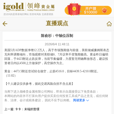
您访问的是香港地区网站 投资有风险 交易需谨慎
直播观点
陈俞杉：中轴位压制
2026/6/4 11:48:11
美国5月ADP数据净增12.2万人，高于市场预期值与前值，美联储威廉姆斯表态
无利率调整倾向，市场观察对美联储6、7月议率不变预期极高。黄金昨日偏弱
回落，于4423附近止跌反弹，当前节奏偏缓，力度暂无明确释放形态，建议投
资者日内以4500上方做保护，高空操作为主。
黄金：4473.5附近尝试轻仓做空，止损4516.0，目标4439.5-4210.0附近。
（11:02）
【个人建议仅供参考，据此交易风险自担不含点差】
当阁下进入领峰贵金属有限公司网站，即表示自愿接受以下免责条款：
本网站的内容并不打算向用户提供买卖任何投资工具或产品之意见，或任何财
务、法律、会计或税务建议， 因此不应予以倚赖。
阅读更多
上一篇:
卡卡：末端的暂缓