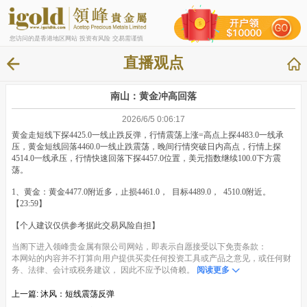
您访问的是香港地区网站 投资有风险 交易需谨慎
直播观点
南山：黄金冲高回落
2026/6/5 0:06:17
黄金走短线下探4425.0一线止跌反弹，行情震荡上涨=高点上探4483.0一线承
压，黄金短线回落4460.0一线止跌震荡，晚间行情突破日内高点，行情上探
4514.0一线承压，行情快速回落下探4457.0位置，美元指数继续100.0下方震
荡。
1、黄金：黄金4477.0附近多，止损4461.0， 目标4489.0， 4510.0附近。
【23:59】
【个人建议仅供参考据此交易风险自担】
当阁下进入领峰贵金属有限公司网站，即表示自愿接受以下免责条款：
本网站的内容并不打算向用户提供买卖任何投资工具或产品之意见，或任何财
务、法律、会计或税务建议， 因此不应予以倚赖。
阅读更多
上一篇:
沐风：短线震荡反弹