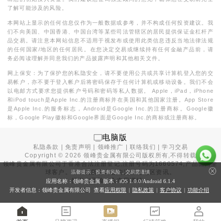
了解可能涉及的风险。
本网站上显示的任何信息仅作为一般数据或参考，并不构成任何投资建议。我
们不向美国、中国香港、中国台湾等某些司法管辖区的居民提供保证金杠杆产
品交易。请注意本网站信息不适用于视发布或使用此类信息违反当地法律法规
的任何国家/地区的任何居民。在您决定交易或继续持有任何金融产品前，请
务必阅读理解并同意我们的产品披露声明和其他相关文件。
网上保安：为了保护您的私隐安全，请不要使用公共或共享计算机登入您的交
易帐户，亦不要于登入帐户后将密码保存于任何计算机或移动设备。我们不会
以电邮方式要求您提供帐户号码和密码等私人数据。 Apple，iPad，iPhone
和iPod touch是Apple Inc.的注册商标并在美国和其他国家注册。App Store
是Apple Inc.的服务标志，Android是Google Inc.的注册商标。Google徽
标，Google Play徽标和Google界面是Google Inc.的商标或注册商标。
电脑版
私隐条款
|
免责声明
|
领峰推广
|
联络我们
|
学习交易
Copyright ©
2026
领峰贵金属有限公司版权所有,不得转载
领峰贵金属有限公司于
香港合法注册登记
,注册号码为1660574,产品面向全
球客户。本站内所有内容均为香港地区资讯。
温馨提示：投资有风险，交易需谨慎
投资有风险，入市需谨慎。
应用名称：领峰贵金属 版本：iOS
1.0.0
/Android
6.1.4
开发者信息：领峰贵金属有限公司 查看
应用权限
|
隐私政策
|
客户协议
|
功能介绍