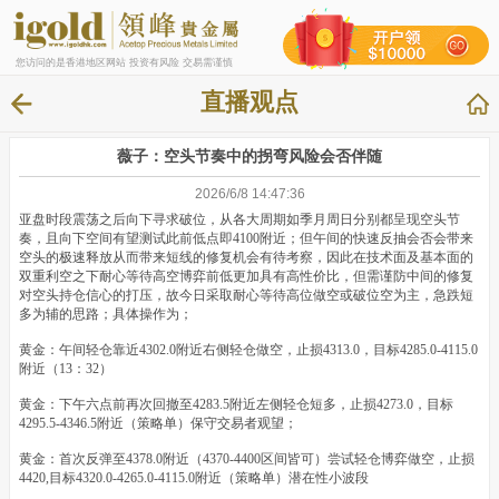
您访问的是香港地区网站 投资有风险 交易需谨慎
直播观点
薇子：空头节奏中的拐弯风险会否伴随
2026/6/8 14:47:36
亚盘时段震荡之后向下寻求破位，从各大周期如季月周日分别都呈现空头节
奏，且向下空间有望测试此前低点即4100附近；但午间的快速反抽会否会带来
空头的极速释放从而带来短线的修复机会有待考察，因此在技术面及基本面的
双重利空之下耐心等待高空博弈前低更加具有高性价比，但需谨防中间的修复
对空头持仓信心的打压，故今日采取耐心等待高位做空或破位空为主，急跌短
多为辅的思路；具体操作为；
黄金：午间轻仓靠近4302.0附近右侧轻仓做空，止损4313.0，目标4285.0-4115.0
附近（13：32）
黄金：下午六点前再次回撤至4283.5附近左侧轻仓短多，止损4273.0，目标
4295.5-4346.5附近（策略单）保守交易者观望；
黄金：首次反弹至4378.0附近（4370-4400区间皆可）尝试轻仓博弈做空，止损
4420,目标4320.0-4265.0-4115.0附近（策略单）潜在性小波段