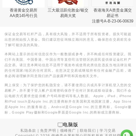
香港黄金交易所
三大最活跃伦敦金/银交
香港海关A类贵金属交
AA类145号行员
易商大奖
易证书
注册号A-B-23-06-00639
保证金交易等杠杆产品，具有很大风险，并不适用于所有投资者。损失可能超
出您的初始投入资金。我们建议您征询独立顾问的意见，确保您在交易前完全
了解可能涉及的风险。
本网站上显示的任何信息仅作为一般数据或参考，并不构成任何投资建议。我
们不向美国、中国香港、中国台湾等某些司法管辖区的居民提供保证金杠杆产
品交易。请注意本网站信息不适用于视发布或使用此类信息违反当地法律法规
的任何国家/地区的任何居民。在您决定交易或继续持有任何金融产品前，请
务必阅读理解并同意我们的产品披露声明和其他相关文件。
网上保安：为了保护您的私隐安全，请不要使用公共或共享计算机登入您的交
易帐户，亦不要于登入帐户后将密码保存于任何计算机或移动设备。我们不会
以电邮方式要求您提供帐户号码和密码等私人数据。 Apple，iPad，iPhone
和iPod touch是Apple Inc.的注册商标并在美国和其他国家注册。App Store
是Apple Inc.的服务标志，Android是Google Inc.的注册商标。Google徽
标，Google Play徽标和Google界面是Google Inc.的商标或注册商标。
电脑版
私隐条款
|
免责声明
|
领峰推广
|
联络我们
|
学习交易
Copyright ©
2026
领峰贵金属有限公司版权所有,不得转载