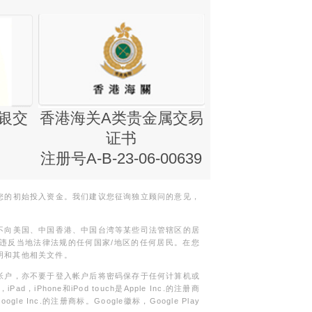
银交
香港海关A类贵金属交易
金银业贸易
证书
集团证书(铸
注册号A-B-23-06-00639
您的初始投入资金。我们建议您征询独立顾问的意见，
不向美国、中国香港、中国台湾等某些司法管辖区的居
违反当地法律法规的任何国家/地区的任何居民。在您
明和其他相关文件。
帐户，亦不要于登入帐户后将密码保存于任何计算机或
Phone和iPod touch是Apple Inc.的注册商
gle Inc.的注册商标。Google徽标，Google Play