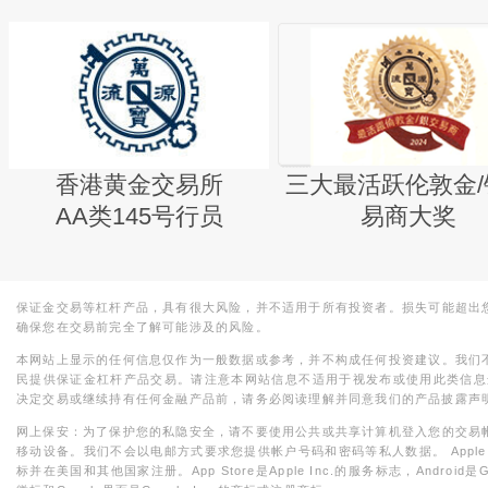
香港黄金交易所
三大最活跃伦敦金/
AA类145号行员
易商大奖
保证金交易等杠杆产品，具有很大风险，并不适用于所有投资者。损失可能超出
确保您在交易前完全了解可能涉及的风险。
本网站上显示的任何信息仅作为一般数据或参考，并不构成任何投资建议。我们
民提供保证金杠杆产品交易。请注意本网站信息不适用于视发布或使用此类信息
决定交易或继续持有任何金融产品前，请务必阅读理解并同意我们的产品披露声
网上保安：为了保护您的私隐安全，请不要使用公共或共享计算机登入您的交易
移动设备。我们不会以电邮方式要求您提供帐户号码和密码等私人数据。 Apple，iPad，i
标并在美国和其他国家注册。App Store是Apple Inc.的服务标志，Android是Goo