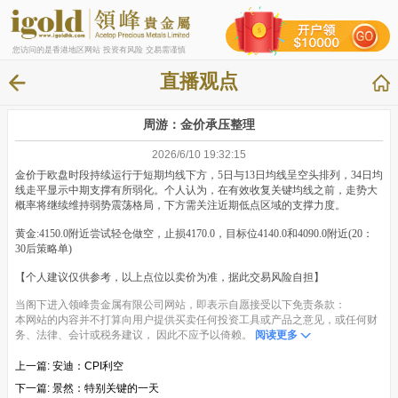
您访问的是香港地区网站 投资有风险 交易需谨慎
直播观点
周游：金价承压整理
2026/6/10 19:32:15
金价于欧盘时段持续运行于短期均线下方，5日与13日均线呈空头排列，34日均
线走平显示中期支撑有所弱化。个人认为，在有效收复关键均线之前，走势大
概率将继续维持弱势震荡格局，下方需关注近期低点区域的支撑力度。
黄金:4150.0附近尝试轻仓做空，止损4170.0，目标位4140.0和4090.0附近(20：
30后策略单)
【个人建议仅供参考，以上点位以卖价为准，据此交易风险自担】
当阁下进入领峰贵金属有限公司网站，即表示自愿接受以下免责条款：
本网站的内容并不打算向用户提供买卖任何投资工具或产品之意见，或任何财
务、法律、会计或税务建议， 因此不应予以倚赖。
阅读更多
上一篇:
安迪：CPI利空
下一篇:
景然：特别关键的一天