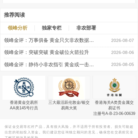
推荐阅读
领峰分析
独家专栏
非农部署
领峰金评：万事俱备 黄金只欠非农数据“东风”
2026-08-07
领峰金评：突破突破 黄金破位火箭拉升
2026-08-06
领峰金评：静待小非农指引 黄金或一击破局
2026-08-05
香港黄金交易所
三大最活跃伦敦金/银交
香港海关A类贵金属交
AA类145号行员
易商大奖
易证书
注册号A-B-23-06-00639
保证金交易等杠杆产品，具有很大风险，并不适用于所有投资者。损失可能超
出您的初始投入资金。我们建议您征询独立顾问的意见，确保您在交易前完全
了解可能涉及的风险。