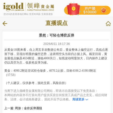
您访问的是香港地区网站 投资有风险 交易需谨慎
直播观点
景然：可轻仓博弈反弹
2026/6/11 18:17:36
从黄金1H图来看，自上周五非农数据公布后，黄金整体上偏空运行，高低点逐
渐下移，呈现出明显的偏空态势，这表明空头当前仍占据上风。截至目前，黄
金最低点触及4024附近，濒临4000关口，短线波动明显加大，日内操作上建议
仍以高空为主，低多抢反弹为辅。
黄金：4090.2附近尝试轻仓做多，4070.2止损，目标4106.2-4190.0附近
（17:53）
（个人建议，仅供参考，据此交易，风险自担）
当阁下进入领峰贵金属有限公司网站，即表示自愿接受以下免责条款：
本网站的内容并不打算向用户提供买卖任何投资工具或产品之意见，或任何财
务、法律、会计或税务建议， 因此不应予以倚赖。
阅读更多
上一篇:
周游：金价反弹遇阻