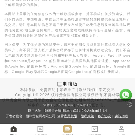
了解可能涉及的风险。
本网站上显示的任何信息仅作为一般数据或参考，并不构成任何投资建议。我
们不向美国、中国香港、中国台湾等某些司法管辖区的居民提供保证金杠杆产
品交易。请注意本网站信息不适用于视发布或使用此类信息违反当地法律法规
的任何国家/地区的任何居民。在您决定交易或继续持有任何金融产品前，请
务必阅读理解并同意我们的产品披露声明和其他相关文件。
网上保安：为了保护您的私隐安全，请不要使用公共或共享计算机登入您的交
易帐户，亦不要于登入帐户后将密码保存于任何计算机或移动设备。我们不会
以电邮方式要求您提供帐户号码和密码等私人数据。 Apple，iPad，iPhone
和iPod touch是Apple Inc.的注册商标并在美国和其他国家注册。App Store
是Apple Inc.的服务标志，Android是Google Inc.的注册商标。Google徽
标，Google Play徽标和Google界面是Google Inc.的商标或注册商标。
电脑版
私隐条款
|
免责声明
|
领峰推广
|
联络我们
|
学习交易
Copyright ©
2026
领峰贵金属有限公司版权所有,不得转载
领峰贵金属有限公司于
香港合法注册登记
,注册号码为1660574,产品面向全
球客户。本站内所有内容均为香港地区资讯。
温馨提示：投资有风险，交易需谨慎
投资有风险，入市需谨慎。
应用名称：领峰贵金属 版本：iOS
1.0.0
/Android
6.1.4
开发者信息：领峰贵金属有限公司 查看
应用权限
|
隐私政策
|
客户协议
|
功能介绍