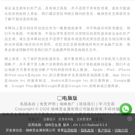
保证金交易等杠杆产品，具有很大风险，并不适用于所有投资者。损失可能超
出您的初始投入资金。我们建议您征询独立顾问的意见，确保您在交易前完全
了解可能涉及的风险。
本网站上显示的任何信息仅作为一般数据或参考，并不构成任何投资建议。我
们不向美国、中国香港、中国台湾等某些司法管辖区的居民提供保证金杠杆产
品交易。请注意本网站信息不适用于视发布或使用此类信息违反当地法律法规
的任何国家/地区的任何居民。在您决定交易或继续持有任何金融产品前，请
务必阅读理解并同意我们的产品披露声明和其他相关文件。
网上保安：为了保护您的私隐安全，请不要使用公共或共享计算机登入您的交
易帐户，亦不要于登入帐户后将密码保存于任何计算机或移动设备。我们不会
以电邮方式要求您提供帐户号码和密码等私人数据。 Apple，iPad，iPhone
和iPod touch是Apple Inc.的注册商标并在美国和其他国家注册。App Store
是Apple Inc.的服务标志，Android是Google Inc.的注册商标。Google徽
标，Google Play徽标和Google界面是Google Inc.的商标或注册商标。
电脑版
私隐条款
|
免责声明
|
领峰推广
|
联络我们
|
学习交易
Copyright ©
2026
领峰贵金属有限公司版权所有,不得转载
领峰贵金属有限公司于
香港合法注册登记
,注册号码为1660574,产品面向全
球客户。本站内所有内容均为香港地区资讯。
温馨提示：投资有风险，交易需谨慎
投资有风险，入市需谨慎。
应用名称：领峰贵金属 版本：iOS
1.0.0
/Android
6.1.4
开发者信息：领峰贵金属有限公司 查看
应用权限
|
隐私政策
|
客户协议
|
功能介绍