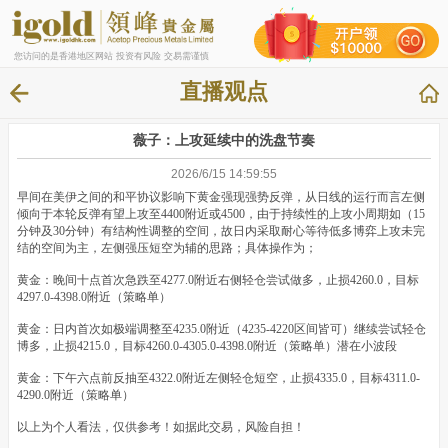
您访问的是香港地区网站 投资有风险 交易需谨慎
直播观点
薇子：上攻延续中的洗盘节奏
2026/6/15 14:59:55
早间在美伊之间的和平协议影响下黄金强现强势反弹，从日线的运行而言左侧
倾向于本轮反弹有望上攻至4400附近或4500，由于持续性的上攻小周期如（15
分钟及30分钟）有结构性调整的空间，故日内采取耐心等待低多博弈上攻未完
结的空间为主，左侧强压短空为辅的思路；具体操作为；
黄金：晚间十点首次急跌至4277.0附近右侧轻仓尝试做多，止损4260.0，目标
4297.0-4398.0附近（策略单）
黄金：日内首次如极端调整至4235.0附近（4235-4220区间皆可）继续尝试轻仓
博多，止损4215.0，目标4260.0-4305.0-4398.0附近（策略单）潜在小波段
黄金：下午六点前反抽至4322.0附近左侧轻仓短空，止损4335.0，目标4311.0-
4290.0附近（策略单）
以上为个人看法，仅供参考！如据此交易，风险自担！