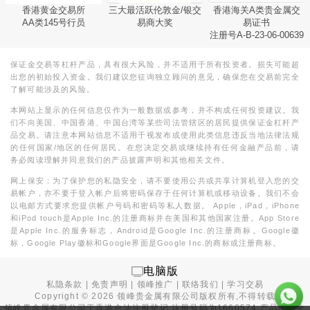
香港黄金交易所
三大最活跃伦敦金/银交
香港海关A类贵金属交
AA类145号行员
易商大奖
易证书
注册号A-B-23-06-00639
保证金交易等杠杆产品，具有很大风险，并不适用于所有投资者。损失可能超
出您的初始投入资金。我们建议您征询独立顾问的意见，确保您在交易前完全
了解可能涉及的风险。
本网站上显示的任何信息仅作为一般数据或参考，并不构成任何投资建议。我
们不向美国、中国香港、中国台湾等某些司法管辖区的居民提供保证金杠杆产
品交易。请注意本网站信息不适用于视发布或使用此类信息违反当地法律法规
的任何国家/地区的任何居民。在您决定交易或继续持有任何金融产品前，请
务必阅读理解并同意我们的产品披露声明和其他相关文件。
网上保安：为了保护您的私隐安全，请不要使用公共或共享计算机登入您的交
易帐户，亦不要于登入帐户后将密码保存于任何计算机或移动设备。我们不会
以电邮方式要求您提供帐户号码和密码等私人数据。 Apple，iPad，iPhone
和iPod touch是Apple Inc.的注册商标并在美国和其他国家注册。App Store
是Apple Inc.的服务标志，Android是Google Inc.的注册商标。Google徽
标，Google Play徽标和Google界面是Google Inc.的商标或注册商标。
电脑版
私隐条款
|
免责声明
|
领峰推广
|
联络我们
|
学习交易
Copyright ©
2026
领峰贵金属有限公司版权所有,不得转载
领峰贵金属有限公司于
香港合法注册登记
,注册号码为1660574,产品面向全