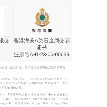
银交
香港海关A类贵金属交易
金银业贸易
证书
集团证书(铸
注册号A-B-23-06-00639
您的初始投入资金。我们建议您征询独立顾问的意见，
不向美国、中国香港、中国台湾等某些司法管辖区的居
违反当地法律法规的任何国家/地区的任何居民。在您
明和其他相关文件。
帐户，亦不要于登入帐户后将密码保存于任何计算机或
Phone和iPod touch是Apple Inc.的注册商
gle Inc.的注册商标。Google徽标，Google Play