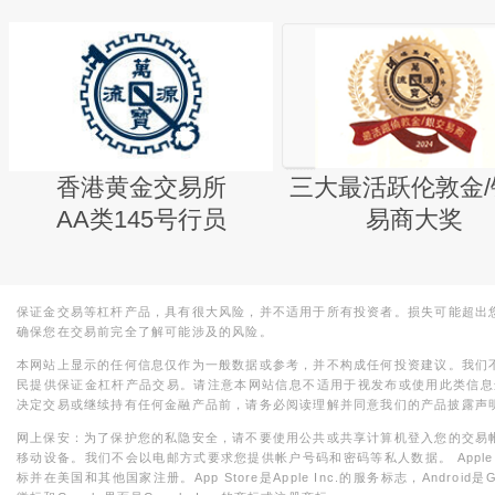
香港黄金交易所
三大最活跃伦敦金/
AA类145号行员
易商大奖
保证金交易等杠杆产品，具有很大风险，并不适用于所有投资者。损失可能超出
确保您在交易前完全了解可能涉及的风险。
本网站上显示的任何信息仅作为一般数据或参考，并不构成任何投资建议。我们
民提供保证金杠杆产品交易。请注意本网站信息不适用于视发布或使用此类信息
决定交易或继续持有任何金融产品前，请务必阅读理解并同意我们的产品披露声
网上保安：为了保护您的私隐安全，请不要使用公共或共享计算机登入您的交易
移动设备。我们不会以电邮方式要求您提供帐户号码和密码等私人数据。 Apple，iPad，i
标并在美国和其他国家注册。App Store是Apple Inc.的服务标志，Android是Goo