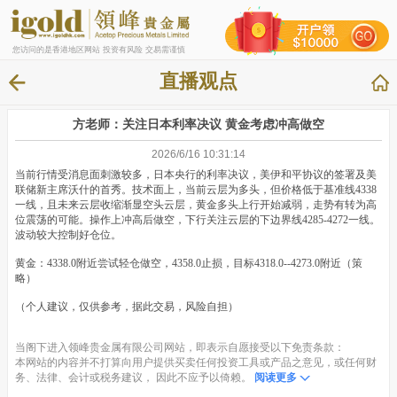
您访问的是香港地区网站 投资有风险 交易需谨慎
直播观点
方老师：关注日本利率决议 黄金考虑冲高做空
2026/6/16 10:31:14
当前行情受消息面刺激较多，日本央行的利率决议，美伊和平协议的签署及美
联储新主席沃什的首秀。技术面上，当前云层为多头，但价格低于基准线4338
一线，且未来云层收缩渐显空头云层，黄金多头上行开始减弱，走势有转为高
位震荡的可能。操作上冲高后做空，下行关注云层的下边界线4285-4272一线。
波动较大控制好仓位。
黄金：4338.0附近尝试轻仓做空，4358.0止损，目标4318.0--4273.0附近（策
略）
（个人建议，仅供参考，据此交易，风险自担）
当阁下进入领峰贵金属有限公司网站，即表示自愿接受以下免责条款：
本网站的内容并不打算向用户提供买卖任何投资工具或产品之意见，或任何财
务、法律、会计或税务建议， 因此不应予以倚赖。
阅读更多