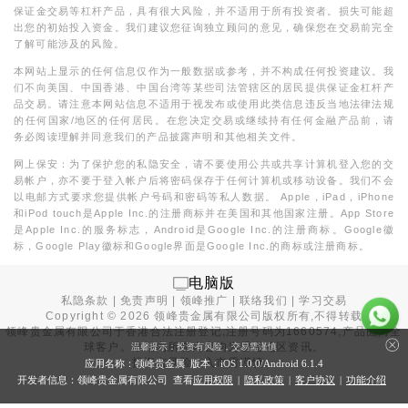
保证金交易等杠杆产品，具有很大风险，并不适用于所有投资者。损失可能超
出您的初始投入资金。我们建议您征询独立顾问的意见，确保您在交易前完全
了解可能涉及的风险。
本网站上显示的任何信息仅作为一般数据或参考，并不构成任何投资建议。我
们不向美国、中国香港、中国台湾等某些司法管辖区的居民提供保证金杠杆产
品交易。请注意本网站信息不适用于视发布或使用此类信息违反当地法律法规
的任何国家/地区的任何居民。在您决定交易或继续持有任何金融产品前，请
务必阅读理解并同意我们的产品披露声明和其他相关文件。
网上保安：为了保护您的私隐安全，请不要使用公共或共享计算机登入您的交
易帐户，亦不要于登入帐户后将密码保存于任何计算机或移动设备。我们不会
以电邮方式要求您提供帐户号码和密码等私人数据。 Apple，iPad，iPhone
和iPod touch是Apple Inc.的注册商标并在美国和其他国家注册。App Store
是Apple Inc.的服务标志，Android是Google Inc.的注册商标。Google徽
标，Google Play徽标和Google界面是Google Inc.的商标或注册商标。
电脑版
私隐条款
|
免责声明
|
领峰推广
|
联络我们
|
学习交易
Copyright ©
2026
领峰贵金属有限公司版权所有,不得转载
领峰贵金属有限公司于
香港合法注册登记
,注册号码为1660574,产品面向全
球客户。本站内所有内容均为香港地区资讯。
温馨提示：投资有风险，交易需谨慎
投资有风险，入市需谨慎。
应用名称：领峰贵金属 版本：iOS
1.0.0
/Android
6.1.4
开发者信息：领峰贵金属有限公司 查看
应用权限
|
隐私政策
|
客户协议
|
功能介绍