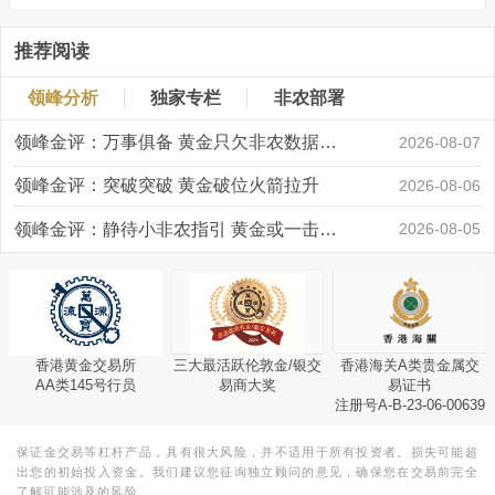
推荐阅读
领峰分析
独家专栏
非农部署
领峰金评：万事俱备 黄金只欠非农数据“东风”
2026-08-07
领峰金评：突破突破 黄金破位火箭拉升
2026-08-06
领峰金评：静待小非农指引 黄金或一击破局
2026-08-05
香港黄金交易所
三大最活跃伦敦金/银交
香港海关A类贵金属交
AA类145号行员
易商大奖
易证书
注册号A-B-23-06-00639
保证金交易等杠杆产品，具有很大风险，并不适用于所有投资者。损失可能超
出您的初始投入资金。我们建议您征询独立顾问的意见，确保您在交易前完全
了解可能涉及的风险。