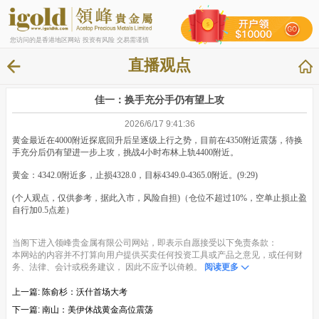
您访问的是香港地区网站 投资有风险 交易需谨慎
直播观点
佳一：换手充分手仍有望上攻
2026/6/17 9:41:36
黄金最近在4000附近探底回升后呈逐级上行之势，目前在4350附近震荡，待换
手充分后仍有望进一步上攻，挑战4小时布林上轨4400附近。
黄金：4342.0附近多，止损4328.0，目标4349.0-4365.0附近。(9:29)
(个人观点，仅供参考，据此入市，风险自担)（仓位不超过10%，空单止损止盈
自行加0.5点差）
当阁下进入领峰贵金属有限公司网站，即表示自愿接受以下免责条款：
本网站的内容并不打算向用户提供买卖任何投资工具或产品之意见，或任何财
务、法律、会计或税务建议， 因此不应予以倚赖。
阅读更多
上一篇:
陈俞杉：沃什首场大考
下一篇:
南山：美伊休战黄金高位震荡