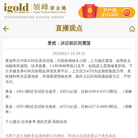
您访问的是香港地区网站 投资有风险 交易需谨慎
直播观点
景然：决议前区间震荡
2026/6/17 16:28:31
黄金昨日冲高4369后承压回落，日线收倒锤头小阳，上方抛压显现，短期多头
动能有所减弱。技术面看，1小时布林带收口走平，短线进入震荡修复阶段。下
方关键支撑4290为前期反弹强支撑平台，上方压力4370为近期密集阻力带。美
联储利率决议落地前，市场观望情绪浓厚，操作上以区间高抛低吸为主，严控
仓位。
黄金：4365.0附近尝试轻仓做空，4385.0止损，目标4349.0-4315.0附近。（策略
单）
黄金：4295.0附近尝试轻仓做多，4255.0止损，目标4327.0-4400.0附近。（策略
单）
个人建议 仅供参考 据此交易 风险自担
当阁下进入领峰贵金属有限公司网站，即表示自愿接受以下免责条款：