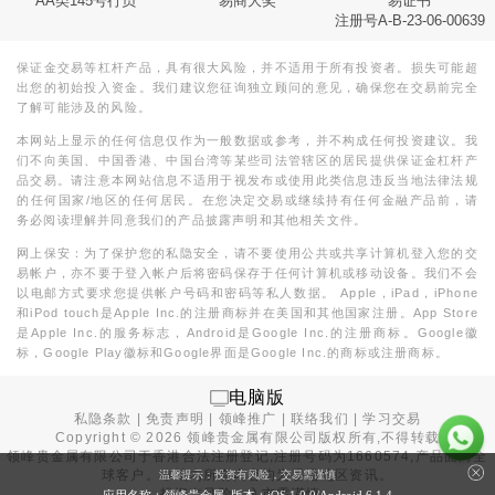
AA类145号行员
易商大奖
易证书
注册号A-B-23-06-00639
保证金交易等杠杆产品，具有很大风险，并不适用于所有投资者。损失可能超
出您的初始投入资金。我们建议您征询独立顾问的意见，确保您在交易前完全
了解可能涉及的风险。
本网站上显示的任何信息仅作为一般数据或参考，并不构成任何投资建议。我
们不向美国、中国香港、中国台湾等某些司法管辖区的居民提供保证金杠杆产
品交易。请注意本网站信息不适用于视发布或使用此类信息违反当地法律法规
的任何国家/地区的任何居民。在您决定交易或继续持有任何金融产品前，请
务必阅读理解并同意我们的产品披露声明和其他相关文件。
网上保安：为了保护您的私隐安全，请不要使用公共或共享计算机登入您的交
易帐户，亦不要于登入帐户后将密码保存于任何计算机或移动设备。我们不会
以电邮方式要求您提供帐户号码和密码等私人数据。 Apple，iPad，iPhone
和iPod touch是Apple Inc.的注册商标并在美国和其他国家注册。App Store
是Apple Inc.的服务标志，Android是Google Inc.的注册商标。Google徽
标，Google Play徽标和Google界面是Google Inc.的商标或注册商标。
电脑版
私隐条款
|
免责声明
|
领峰推广
|
联络我们
|
学习交易
Copyright ©
2026
领峰贵金属有限公司版权所有,不得转载
领峰贵金属有限公司于
香港合法注册登记
,注册号码为1660574,产品面向全
球客户。本站内所有内容均为香港地区资讯。
温馨提示：投资有风险，交易需谨慎
投资有风险，入市需谨慎。