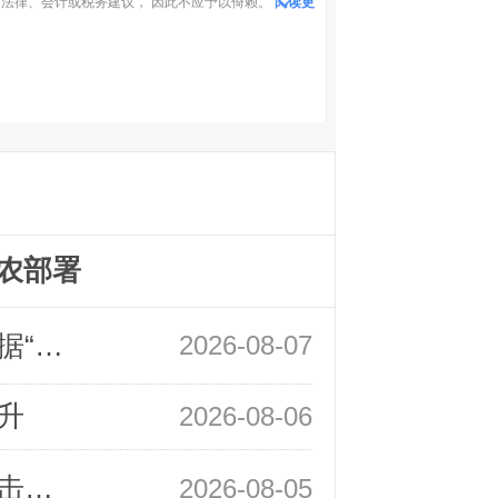
法律、会计或税务建议， 因此不应予以倚赖。
阅读更
农部署
领峰金评：万事俱备 黄金只欠非农数据“东风”
2026-08-07
升
2026-08-06
领峰金评：静待小非农指引 黄金或一击破局
2026-08-05