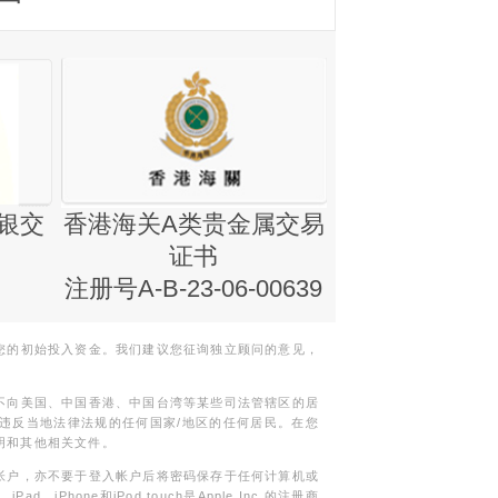
银交
香港海关A类贵金属交易
金银业贸易
证书
集团证书(铸
注册号A-B-23-06-00639
您的初始投入资金。我们建议您征询独立顾问的意见，
不向美国、中国香港、中国台湾等某些司法管辖区的居
违反当地法律法规的任何国家/地区的任何居民。在您
明和其他相关文件。
帐户，亦不要于登入帐户后将密码保存于任何计算机或
Phone和iPod touch是Apple Inc.的注册商