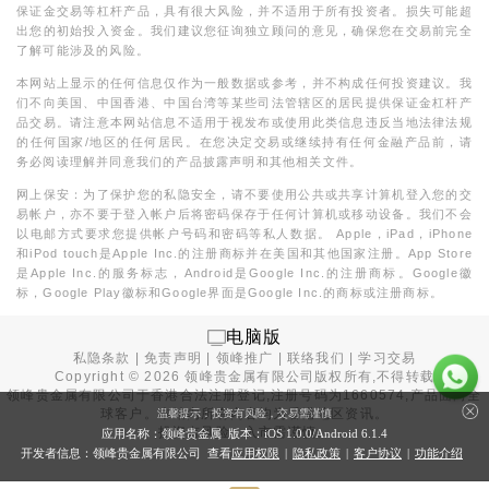
保证金交易等杠杆产品，具有很大风险，并不适用于所有投资者。损失可能超
出您的初始投入资金。我们建议您征询独立顾问的意见，确保您在交易前完全
了解可能涉及的风险。
本网站上显示的任何信息仅作为一般数据或参考，并不构成任何投资建议。我
们不向美国、中国香港、中国台湾等某些司法管辖区的居民提供保证金杠杆产
品交易。请注意本网站信息不适用于视发布或使用此类信息违反当地法律法规
的任何国家/地区的任何居民。在您决定交易或继续持有任何金融产品前，请
务必阅读理解并同意我们的产品披露声明和其他相关文件。
网上保安：为了保护您的私隐安全，请不要使用公共或共享计算机登入您的交
易帐户，亦不要于登入帐户后将密码保存于任何计算机或移动设备。我们不会
以电邮方式要求您提供帐户号码和密码等私人数据。 Apple，iPad，iPhone
和iPod touch是Apple Inc.的注册商标并在美国和其他国家注册。App Store
是Apple Inc.的服务标志，Android是Google Inc.的注册商标。Google徽
标，Google Play徽标和Google界面是Google Inc.的商标或注册商标。
电脑版
私隐条款
|
免责声明
|
领峰推广
|
联络我们
|
学习交易
Copyright ©
2026
领峰贵金属有限公司版权所有,不得转载
领峰贵金属有限公司于
香港合法注册登记
,注册号码为1660574,产品面向全
球客户。本站内所有内容均为香港地区资讯。
温馨提示：投资有风险，交易需谨慎
投资有风险，入市需谨慎。
应用名称：领峰贵金属 版本：iOS
1.0.0
/Android
6.1.4
开发者信息：领峰贵金属有限公司 查看
应用权限
|
隐私政策
|
客户协议
|
功能介绍