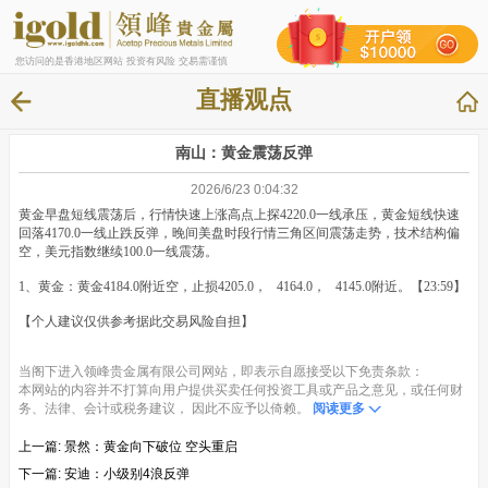
您访问的是香港地区网站 投资有风险 交易需谨慎
直播观点
南山：黄金震荡反弹
2026/6/23 0:04:32
黄金早盘短线震荡后，行情快速上涨高点上探4220.0一线承压，黄金短线快速
回落4170.0一线止跌反弹，晚间美盘时段行情三角区间震荡走势，技术结构偏
空，美元指数继续100.0一线震荡。
1、黄金：黄金4184.0附近空，止损4205.0， 4164.0， 4145.0附近。【23:59】
【个人建议仅供参考据此交易风险自担】
当阁下进入领峰贵金属有限公司网站，即表示自愿接受以下免责条款：
本网站的内容并不打算向用户提供买卖任何投资工具或产品之意见，或任何财
务、法律、会计或税务建议， 因此不应予以倚赖。
阅读更多
上一篇:
景然：黄金向下破位 空头重启
下一篇:
安迪：小级别4浪反弹