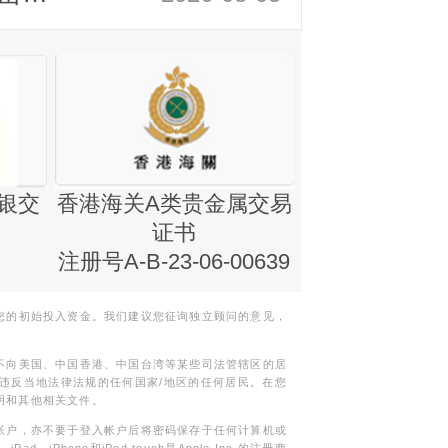
银交
香港海关A类贵金属交易
金银业贸易
证书
集团证书(铸
注册号A-B-23-06-00639
您的初始投入资金。我们建议您征询独立顾问的意见，
不向美国、中国香港、中国台湾等某些司法管辖区的居
违反当地法律法规的任何国家/地区的任何居民。在您
明和其他相关文件。
帐户，亦不要于登入帐户后将密码保存于任何计算机或
Phone和iPod touch是Apple Inc.的注册商