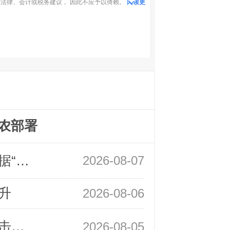
法律、会计或税务建议， 因此不应予以倚赖。
阅读更
农部署
领峰金评：万事俱备 黄金只欠非农数据“东风”
2026-08-07
升
2026-08-06
领峰金评：静待小非农指引 黄金或一击破局
2026-08-05