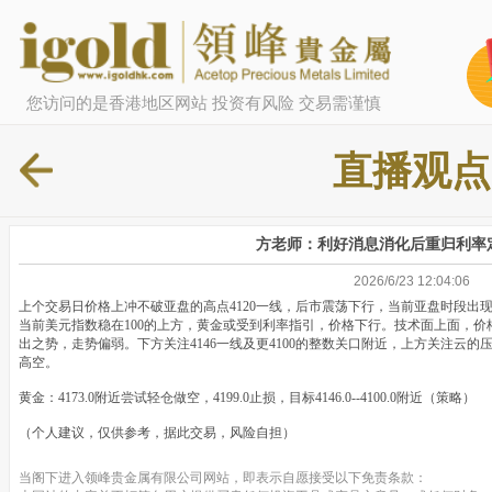
您访问的是香港地区网站 投资有风险 交易需谨慎
直播观点
方老师：利好消息消化后重归利率
2026/6/23 12:04:06
上个交易日价格上冲不破亚盘的高点4120一线，后市震荡下行，当前亚盘时段出
当前美元指数稳在100的上方，黄金或受到利率指引，价格下行。技术面上面，
出之势，走势偏弱。下方关注4146一线及更4100的整数关口附近，上方关注云的压力
高空。
黄金：4173.0附近尝试轻仓做空，4199.0止损，目标4146.0--4100.0附近（策略）
（个人建议，仅供参考，据此交易，风险自担）
当阁下进入领峰贵金属有限公司网站，即表示自愿接受以下免责条款：