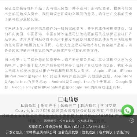
保证金交易等杠杆产品，具有很大风险，并不适用于所有投资者。损失可能超
出您的初始投入资金。我们建议您征询独立顾问的意见，确保您在交易前完全
了解可能涉及的风险。
本网站上显示的任何信息仅作为一般数据或参考，并不构成任何投资建议。我
们不向美国、中国香港、中国台湾等某些司法管辖区的居民提供保证金杠杆产
品交易。请注意本网站信息不适用于视发布或使用此类信息违反当地法律法规
的任何国家/地区的任何居民。在您决定交易或继续持有任何金融产品前，请
务必阅读理解并同意我们的产品披露声明和其他相关文件。
网上保安：为了保护您的私隐安全，请不要使用公共或共享计算机登入您的交
易帐户，亦不要于登入帐户后将密码保存于任何计算机或移动设备。我们不会
以电邮方式要求您提供帐户号码和密码等私人数据。 Apple，iPad，iPhone
和iPod touch是Apple Inc.的注册商标并在美国和其他国家注册。App Store
是Apple Inc.的服务标志，Android是Google Inc.的注册商标。Google徽
标，Google Play徽标和Google界面是Google Inc.的商标或注册商标。
电脑版
私隐条款
|
免责声明
|
领峰推广
|
联络我们
|
学习交易
Copyright ©
2026
领峰贵金属有限公司版权所有,不得转载
领峰贵金属有限公司于
香港合法注册登记
,注册号码为1660574,产品面向全
球客户。本站内所有内容均为香港地区资讯。
温馨提示：投资有风险，交易需谨慎
投资有风险，入市需谨慎。
应用名称：领峰贵金属 版本：iOS
1.0.0
/Android
6.1.4
开发者信息：领峰贵金属有限公司 查看
应用权限
|
隐私政策
|
客户协议
|
功能介绍