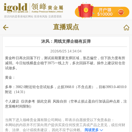
您访问的是香港地区网站 投资有风险 交易需谨慎
直播观点
沐风：周线支撑企稳有反弹
2026/6/25 14:34:04
黄金昨日再次回落下行，测试前期重要支撑区域，形态偏空，但下跌力度有所
减弱。今日短线横盘企稳于3975一线上方，多次回踩不破。操作上建议轻仓尝
试做多。
黄金：
多单：3982.0附近轻仓尝试短多，止损3968.0（不含点差），目标3993.0-4010.0
附近（14:31）
个人建议 仅供参考 据此交易 风险自担（空单止损止盈自行加该品种点差，注
意策略时间限制）
当阁下进入领峰贵金属有限公司网站，即表示自愿接受以下免责条款：
本网站的内容并不打算向用户提供买卖任何投资工具或产品之意见，或任何财
务、法律、会计或税务建议， 因此不应予以倚赖。
阅读更多